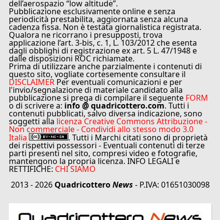
dell’aerospazio “low altitude”.
Pubblicazione esclusivamente online e senza
periodicità prestabilita, aggiornata senza alcuna
cadenza fissa. Non è testata giornalistica registrata.
Qualora ne ricorrano i presupposti, trova
applicazione l’art. 3-bis, c. 1, L. 103/2012 che esenta
dagli obblighi di registrazione ex art. 5 L. 47/1948 e
dalle disposizioni ROC richiamate.
Prima di utilizzare anche parzialmente i contenuti di
questo sito, vogliate cortesemente consultare il
DISCLAIMER
Per eventuali comunicazioni e per
l'invio/segnalazione di materiale candidato alla
pubblicazione si prega di compilare il seguente
FORM
o di scrivere a:
info @ quadricottero.com
. Tutti i
contenuti pubblicati, salvo diversa indicazione, sono
soggetti alla
licenza Creative Commons Attribuzione -
Non commerciale - Condividi allo stesso modo 3.0
Italia
. Tutti i Marchi citati sono di proprietà
dei rispettivi possessori - Eventuali contenuti di terze
parti presenti nel sito, compresi video e fotografie,
mantengono la propria licenza. INFO LEGALI e
RETTIFICHE:
CHI SIAMO
2013 - 2026
Quadricottero
News
- P.IVA: 01651030098