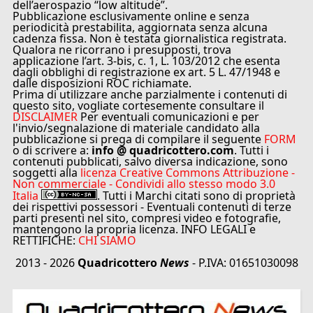
dell’aerospazio “low altitude”.
Pubblicazione esclusivamente online e senza
periodicità prestabilita, aggiornata senza alcuna
cadenza fissa. Non è testata giornalistica registrata.
Qualora ne ricorrano i presupposti, trova
applicazione l’art. 3-bis, c. 1, L. 103/2012 che esenta
dagli obblighi di registrazione ex art. 5 L. 47/1948 e
dalle disposizioni ROC richiamate.
Prima di utilizzare anche parzialmente i contenuti di
questo sito, vogliate cortesemente consultare il
DISCLAIMER
Per eventuali comunicazioni e per
l'invio/segnalazione di materiale candidato alla
pubblicazione si prega di compilare il seguente
FORM
o di scrivere a:
info @ quadricottero.com
. Tutti i
contenuti pubblicati, salvo diversa indicazione, sono
soggetti alla
licenza Creative Commons Attribuzione -
Non commerciale - Condividi allo stesso modo 3.0
Italia
. Tutti i Marchi citati sono di proprietà
dei rispettivi possessori - Eventuali contenuti di terze
parti presenti nel sito, compresi video e fotografie,
mantengono la propria licenza. INFO LEGALI e
RETTIFICHE:
CHI SIAMO
2013 - 2026
Quadricottero
News
- P.IVA: 01651030098