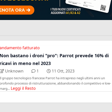
andamento fatturato
Non bastano i droni "pro": Parrot prevede 16% di
ricavi in meno nel 2023
Unknown
1
11 Ott, 2023
Il gruppo tecnologico francese Parrot ha intrapreso negli ultimi anni un
profondo processo di ristrutturazione, abbandonando il competitivo e low-
Leggi il Resto
marg...