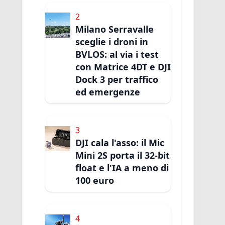
2
Milano Serravalle
sceglie i droni in
BVLOS: al via i test
con Matrice 4DT e DJI
Dock 3 per traffico
ed emergenze
3
DJI cala l'asso: il Mic
Mini 2S porta il 32-bit
float e l'IA a meno di
100 euro
4