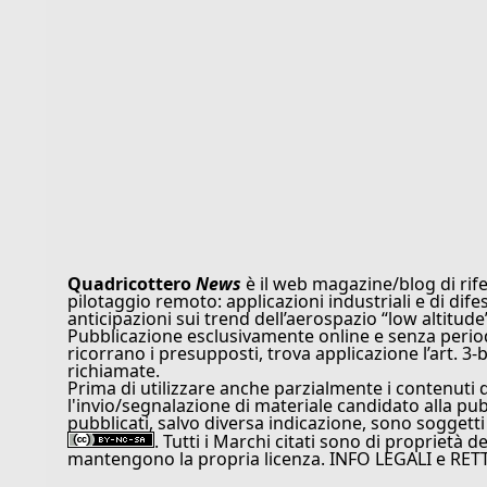
Quadricottero
News
è il web magazine/blog di rife
pilotaggio remoto: applicazioni industriali e di dife
anticipazioni sui trend dell’aerospazio “low altitude
Pubblicazione esclusivamente online e senza periodi
ricorrano i presupposti, trova applicazione l’art. 3-b
richiamate.
Prima di utilizzare anche parzialmente i contenuti 
l'invio/segnalazione di materiale candidato alla pu
pubblicati, salvo diversa indicazione, sono soggetti
. Tutti i Marchi citati sono di proprietà d
mantengono la propria licenza. INFO LEGALI e RET