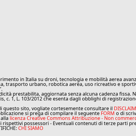
rimento in Italia su droni, tecnologia e mobilità aerea avanz
sa, trasporto urbano, robotica aerea, uso ricreativo e sporti
”.
cità prestabilita, aggiornata senza alcuna cadenza fissa. No
is, c. 1, L. 103/2012 che esenta dagli obblighi di registrazion
di questo sito, vogliate cortesemente consultare il
DISCLAI
bblicazione si prega di compilare il seguente
FORM
o di scri
 alla
licenza Creative Commons Attribuzione - Non commercial
ei rispettivi possessori - Eventuali contenuti di terze parti p
TIFICHE:
CHI SIAMO