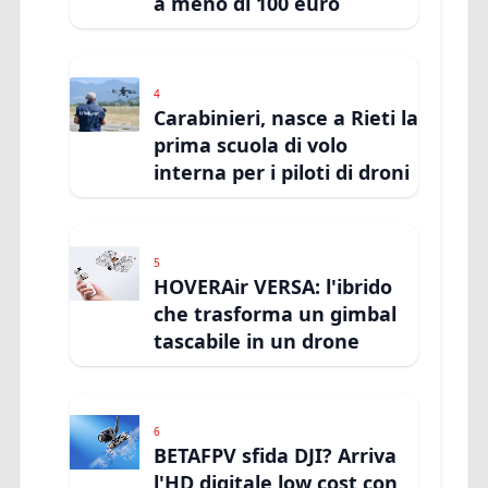
a meno di 100 euro
4
Carabinieri, nasce a Rieti la
prima scuola di volo
interna per i piloti di droni
5
HOVERAir VERSA: l'ibrido
che trasforma un gimbal
tascabile in un drone
6
BETAFPV sfida DJI? Arriva
l'HD digitale low cost con