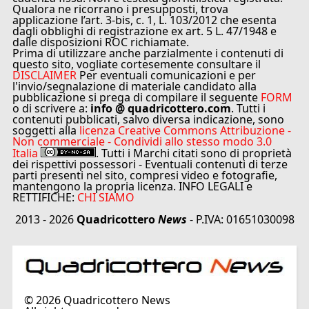
Qualora ne ricorrano i presupposti, trova
applicazione l’art. 3-bis, c. 1, L. 103/2012 che esenta
dagli obblighi di registrazione ex art. 5 L. 47/1948 e
dalle disposizioni ROC richiamate.
Prima di utilizzare anche parzialmente i contenuti di
questo sito, vogliate cortesemente consultare il
DISCLAIMER
Per eventuali comunicazioni e per
l'invio/segnalazione di materiale candidato alla
pubblicazione si prega di compilare il seguente
FORM
o di scrivere a:
info @ quadricottero.com
. Tutti i
contenuti pubblicati, salvo diversa indicazione, sono
soggetti alla
licenza Creative Commons Attribuzione -
Non commerciale - Condividi allo stesso modo 3.0
Italia
. Tutti i Marchi citati sono di proprietà
dei rispettivi possessori - Eventuali contenuti di terze
parti presenti nel sito, compresi video e fotografie,
mantengono la propria licenza. INFO LEGALI e
RETTIFICHE:
CHI SIAMO
2013 - 2026
Quadricottero
News
- P.IVA: 01651030098
©
2026
Quadricottero News