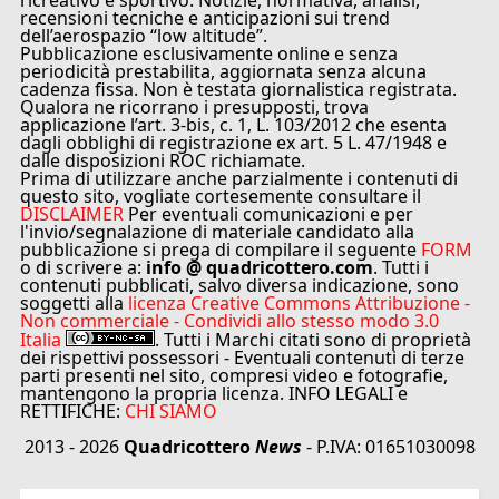
ricreativo e sportivo. Notizie, normativa, analisi,
recensioni tecniche e anticipazioni sui trend
dell’aerospazio “low altitude”.
Pubblicazione esclusivamente online e senza
periodicità prestabilita, aggiornata senza alcuna
cadenza fissa. Non è testata giornalistica registrata.
Qualora ne ricorrano i presupposti, trova
applicazione l’art. 3-bis, c. 1, L. 103/2012 che esenta
dagli obblighi di registrazione ex art. 5 L. 47/1948 e
dalle disposizioni ROC richiamate.
Prima di utilizzare anche parzialmente i contenuti di
questo sito, vogliate cortesemente consultare il
DISCLAIMER
Per eventuali comunicazioni e per
l'invio/segnalazione di materiale candidato alla
pubblicazione si prega di compilare il seguente
FORM
o di scrivere a:
info @ quadricottero.com
. Tutti i
contenuti pubblicati, salvo diversa indicazione, sono
soggetti alla
licenza Creative Commons Attribuzione -
Non commerciale - Condividi allo stesso modo 3.0
Italia
. Tutti i Marchi citati sono di proprietà
dei rispettivi possessori - Eventuali contenuti di terze
parti presenti nel sito, compresi video e fotografie,
mantengono la propria licenza. INFO LEGALI e
RETTIFICHE:
CHI SIAMO
2013 - 2026
Quadricottero
News
- P.IVA: 01651030098