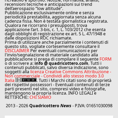
ricreativo e sportivo. Notizie, normativa, analisi,
recensioni tecniche e anticipazioni sui trend
dell’aerospazio “low altitude”.
Pubblicazione esclusivamente online e senza
periodicità prestabilita, aggiornata senza alcuna
cadenza fissa. Non è testata giornalistica registrata.
Qualora ne ricorrano i presupposti, trova
applicazione l’art. 3-bis, c. 1, L. 103/2012 che esenta
dagli obblighi di registrazione ex art. 5 L. 47/1948 e
dalle disposizioni ROC richiamate.
Prima di utilizzare anche parzialmente i contenuti di
questo sito, vogliate cortesemente consultare il
DISCLAIMER
Per eventuali comunicazioni e per
l'invio/segnalazione di materiale candidato alla
pubblicazione si prega di compilare il seguente
FORM
o di scrivere a:
info @ quadricottero.com
. Tutti i
contenuti pubblicati, salvo diversa indicazione, sono
soggetti alla
licenza Creative Commons Attribuzione -
Non commerciale - Condividi allo stesso modo 3.0
Italia
. Tutti i Marchi citati sono di proprietà
dei rispettivi possessori - Eventuali contenuti di terze
parti presenti nel sito, compresi video e fotografie,
mantengono la propria licenza. INFO LEGALI e
RETTIFICHE:
CHI SIAMO
2013 - 2026
Quadricottero
News
- P.IVA: 01651030098