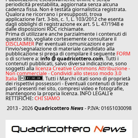
periodicità prestabilita, aggiornata senza alcuna
cadenza fissa. Non è testata giornalistica registrata.
Qualora ne ricorrano i presupposti, trova
applicazione l’art. 3-bis, c. 1, L. 103/2012 che esenta
dagli obblighi di registrazione ex art. 5 L. 47/1948 e
dalle disposizioni ROC richiamate.
Prima di utilizzare anche parzialmente i contenuti di
questo sito, vogliate cortesemente consultare il
DISCLAIMER
Per eventuali comunicazioni e per
l'invio/segnalazione di materiale candidato alla
pubblicazione si prega di compilare il seguente
FORM
o di scrivere a:
info @ quadricottero.com
. Tutti i
contenuti pubblicati, salvo diversa indicazione, sono
soggetti alla
licenza Creative Commons Attribuzione -
Non commerciale - Condividi allo stesso modo 3.0
Italia
. Tutti i Marchi citati sono di proprietà
dei rispettivi possessori - Eventuali contenuti di terze
parti presenti nel sito, compresi video e fotografie,
mantengono la propria licenza. INFO LEGALI e
RETTIFICHE:
CHI SIAMO
2013 - 2026
Quadricottero
News
- P.IVA: 01651030098