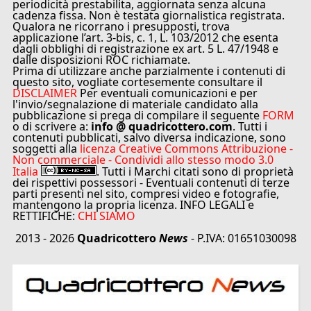
periodicità prestabilita, aggiornata senza alcuna
cadenza fissa. Non è testata giornalistica registrata.
Qualora ne ricorrano i presupposti, trova
applicazione l’art. 3-bis, c. 1, L. 103/2012 che esenta
dagli obblighi di registrazione ex art. 5 L. 47/1948 e
dalle disposizioni ROC richiamate.
Prima di utilizzare anche parzialmente i contenuti di
questo sito, vogliate cortesemente consultare il
DISCLAIMER
Per eventuali comunicazioni e per
l'invio/segnalazione di materiale candidato alla
pubblicazione si prega di compilare il seguente
FORM
o di scrivere a:
info @ quadricottero.com
. Tutti i
contenuti pubblicati, salvo diversa indicazione, sono
soggetti alla
licenza Creative Commons Attribuzione -
Non commerciale - Condividi allo stesso modo 3.0
Italia
. Tutti i Marchi citati sono di proprietà
dei rispettivi possessori - Eventuali contenuti di terze
parti presenti nel sito, compresi video e fotografie,
mantengono la propria licenza. INFO LEGALI e
RETTIFICHE:
CHI SIAMO
2013 - 2026
Quadricottero
News
- P.IVA: 01651030098