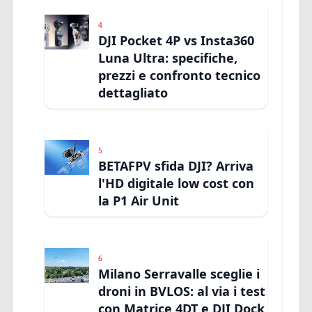
4
DJI Pocket 4P vs Insta360
Luna Ultra: specifiche,
prezzi e confronto tecnico
dettagliato
5
BETAFPV sfida DJI? Arriva
l'HD digitale low cost con
la P1 Air Unit
6
Milano Serravalle sceglie i
droni in BVLOS: al via i test
con Matrice 4DT e DJI Dock