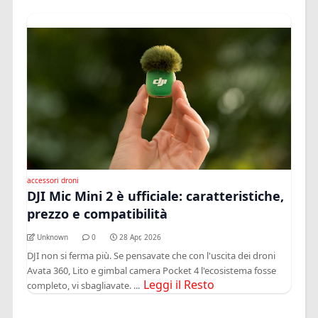
accessori droni
DJI Mic Mini 2 è ufficiale: caratteristiche,
prezzo e compatibilità
Unknown
0
28 Apr, 2026
DJI non si ferma più. Se pensavate che con l'uscita dei droni
Avata 360, Lito e gimbal camera Pocket 4 l'ecosistema fosse
Leggi il Resto
completo, vi sbagliavate. ...