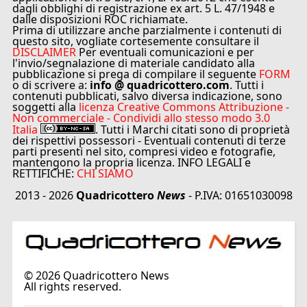
dagli obblighi di registrazione ex art. 5 L. 47/1948 e
dalle disposizioni ROC richiamate.
Prima di utilizzare anche parzialmente i contenuti di
questo sito, vogliate cortesemente consultare il
DISCLAIMER
Per eventuali comunicazioni e per
l'invio/segnalazione di materiale candidato alla
pubblicazione si prega di compilare il seguente
FORM
o di scrivere a:
info @ quadricottero.com
. Tutti i
contenuti pubblicati, salvo diversa indicazione, sono
soggetti alla
licenza Creative Commons Attribuzione -
Non commerciale - Condividi allo stesso modo 3.0
Italia
. Tutti i Marchi citati sono di proprietà
dei rispettivi possessori - Eventuali contenuti di terze
parti presenti nel sito, compresi video e fotografie,
mantengono la propria licenza. INFO LEGALI e
RETTIFICHE:
CHI SIAMO
2013 - 2026
Quadricottero
News
- P.IVA: 01651030098
©
2026
Quadricottero News
All rights reserved.