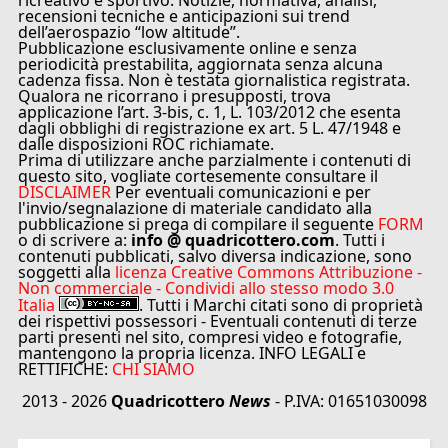
ricreativo e sportivo. Notizie, normativa, analisi,
recensioni tecniche e anticipazioni sui trend
dell’aerospazio “low altitude”.
Pubblicazione esclusivamente online e senza
periodicità prestabilita, aggiornata senza alcuna
cadenza fissa. Non è testata giornalistica registrata.
Qualora ne ricorrano i presupposti, trova
applicazione l’art. 3-bis, c. 1, L. 103/2012 che esenta
dagli obblighi di registrazione ex art. 5 L. 47/1948 e
dalle disposizioni ROC richiamate.
Prima di utilizzare anche parzialmente i contenuti di
questo sito, vogliate cortesemente consultare il
DISCLAIMER
Per eventuali comunicazioni e per
l'invio/segnalazione di materiale candidato alla
pubblicazione si prega di compilare il seguente
FORM
o di scrivere a:
info @ quadricottero.com
. Tutti i
contenuti pubblicati, salvo diversa indicazione, sono
soggetti alla
licenza Creative Commons Attribuzione -
Non commerciale - Condividi allo stesso modo 3.0
Italia
. Tutti i Marchi citati sono di proprietà
dei rispettivi possessori - Eventuali contenuti di terze
parti presenti nel sito, compresi video e fotografie,
mantengono la propria licenza. INFO LEGALI e
RETTIFICHE:
CHI SIAMO
2013 - 2026
Quadricottero
News
- P.IVA: 01651030098