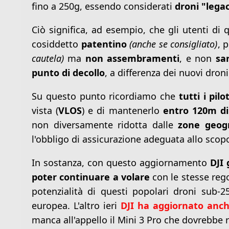
fino a 250g, essendo considerati
droni "lega
Ciò significa, ad esempio, che gli utenti di 
cosiddetto
patentino
(anche se consigliato)
, 
cautela)
ma
non assembramenti
, e non
sa
punto di decollo
, a differenza dei nuovi dro
Su questo punto ricordiamo che
tutti i pilot
vista (
VLOS
) e di mantenerlo
entro 120m di
non diversamente ridotta dalle
zone geog
l'obbligo di assicurazione adeguata allo scop
In sostanza, con questo aggiornamento
DJI 
poter continuare a volare
con le stesse rego
potenzialità di questi popolari droni sub-
europea. L'altro ieri
DJI ha aggiornato anch
manca all'appello il Mini 3 Pro che dovrebbe 