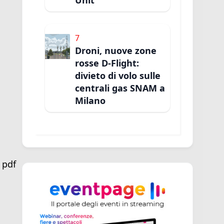
Unit
7
Droni, nuove zone
rosse D-Flight:
divieto di volo sulle
centrali gas SNAM a
Milano
 pdf