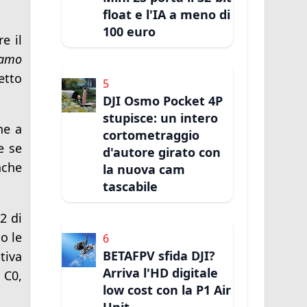
float e l'IA a meno di
100 euro
e il
iamo
etto
5
DJI Osmo Pocket 4P
stupisce: un intero
ne a
cortometraggio
e se
d'autore girato con
nche
la nuova cam
tascabile
2 di
o le
6
BETAFPV sfida DJI?
tiva
Arriva l'HD digitale
 C0,
low cost con la P1 Air