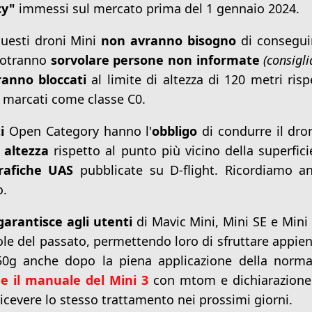
cy"
immessi sul mercato prima del 1 gennaio 2024.
questi droni Mini
non avranno bisogno
di conseguir
potranno
sorvolare persone non informate
(consigl
ranno bloccati
al limite di altezza di 120 metri risp
ni marcati come classe C0.
i
Open Category hanno l'
obbligo
di condurre il dro
 altezza
rispetto al punto più vicino della superfici
rafiche UAS
pubblicate su D-flight. Ricordiamo a
o.
garantisce agli utenti
di Mavic Mini, Mini SE e Mini 
le del passato, permettendo loro di sfruttare appien
250g anche dopo la piena applicazione della norma
e il manuale del Mini 3
con mtom e dichiarazione
ricevere lo stesso trattamento nei prossimi giorni.