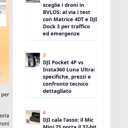
sceglie i droni in
BVLOS: al via i test
con Matrice 4DT e DJI
Dock 3 per traffico
ed emergenze
3
DJI Pocket 4P vs
Insta360 Luna Ultra:
specifiche, prezzi e
confronto tecnico
dettagliato
 per
4
oria
DJI cala l'asso: il Mic
roni
Mini 2S porta il 32-bit