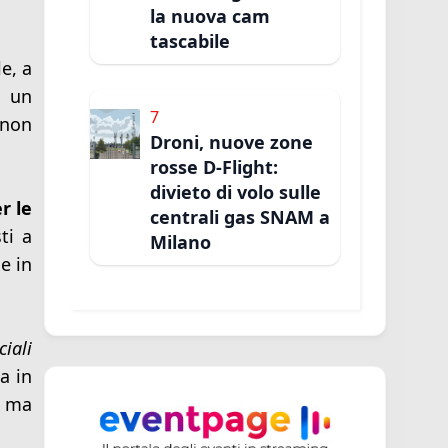
la nuova cam
tascabile
e, a
u un
7
 non
Droni, nuove zone
rosse D-Flight:
divieto di volo sulle
r le
centrali gas SNAM a
ti a
Milano
e in
ciali
a in
, ma