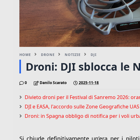
HOME
DRONE
NOTIZIE
DJI
Droni: DJI sblocca le 
0
Danilo Scarato
2025-11-18
Divieto droni per il Festival di Sanremo 2026: or
DJI e EASA, l'accordo sulle Zone Geografiche UAS las
Droni: in Spagna obbligo di notifica per i voli ur
Si chiude definitivamente un’era per i pilot