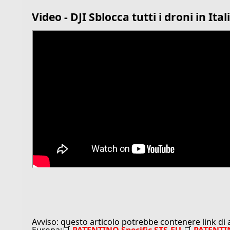
Video - DJI Sblocca tutti i droni in Ital
Avviso: questo articolo potrebbe contenere link di affiliazione -
Europa:🛒
PATENTINO Specific STS-EU
🛒
PATENTI