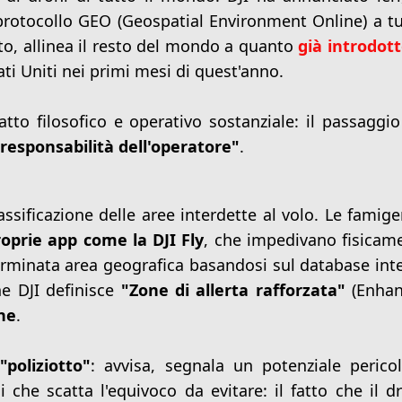
rotocollo GEO (Geospatial Environment Online) a tut
to, allinea il resto del mondo a quanto
già introdott
tati Uniti nei primi mesi di quest'anno.
to filosofico e operativo sostanziale: il passaggio
"responsabilità dell'operatore"
.
assificazione delle aree interdette al volo. Le famige
oprie app come la DJI Fly
, che impedivano fisicam
terminata area geografica basandosi sul database int
e DJI definisce
"Zone di allerta rafforzata"
(Enha
ne
.
poliziotto"
: avvisa, segnala un potenziale perico
i che scatta l'equivoco da evitare: il fatto che il d