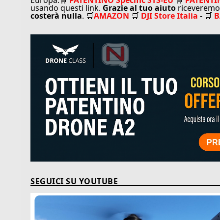
usando questi link.
Grazie al tuo aiuto
riceveremo 
costerà nulla
. 🛒
AMAZON
🛒
DJI Store Italia
- 🛒
SEGUICI SU YOUTUBE