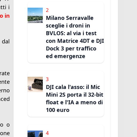
ti i
2
o in
Milano Serravalle
sceglie i droni in
BVLOS: al via i test
con Matrice 4DT e DJI
 dal
Dock 3 per traffico
ed emergenze
rate
3
ente
DJI cala l'asso: il Mic
erno
Mini 2S porta il 32-bit
nced
float e l'IA a meno di
100 euro
lo o
rone
4