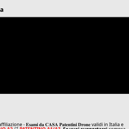
ia
 𝐄𝐬𝐚𝐦𝐢 𝐝𝐚 𝐂𝐀𝐒𝐀 𝐏𝐚𝐭𝐞𝐧𝐭𝐢𝐧𝐢 𝐃𝐫𝐨𝐧𝐞 validi in Italia e
NO A2
🛒
PATENTINO A1/A3.
Se vuoi supportarci
compra