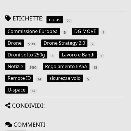
ETICHETTE:
c-uas
20
Commissione Europea
DG MOVE
5
1
Drone
Drone Strategy 2.0
5519
2
Droni sotto 250g
Lavoro e Bandi
2
1
Notizie
Regolamento EASA
5490
13
Remote ID
sicurezza volo
14
5
U-space
61
CONDIVIDI:
COMMENTI