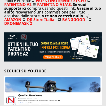
Italia e Europa:🛒
PATENTINO Specific STS-EU
🛒
PATENTINO A2
🛒
PATENTINO A1/A3.
Se vuoi
supportarci
compra usando questi link.
Grazie al tuo
aiuto
riceveremo una commissione per il tuo
acquisto dallo store,
a te non costerà nulla
. 🛒
AMAZON
🛒
DJI Store Italia
- 🛒
BANGGOOD
- 🛒
DRONEMASK 2
SEGUICI SU YOUTUBE