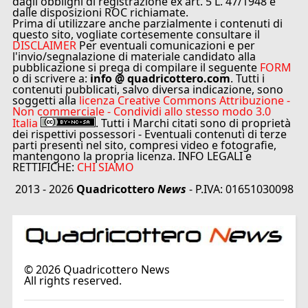
dagli obblighi di registrazione ex art. 5 L. 47/1948 e
dalle disposizioni ROC richiamate.
Prima di utilizzare anche parzialmente i contenuti di
questo sito, vogliate cortesemente consultare il
DISCLAIMER
Per eventuali comunicazioni e per
l'invio/segnalazione di materiale candidato alla
pubblicazione si prega di compilare il seguente
FORM
o di scrivere a:
info @ quadricottero.com
. Tutti i
contenuti pubblicati, salvo diversa indicazione, sono
soggetti alla
licenza Creative Commons Attribuzione -
Non commerciale - Condividi allo stesso modo 3.0
Italia
. Tutti i Marchi citati sono di proprietà
dei rispettivi possessori - Eventuali contenuti di terze
parti presenti nel sito, compresi video e fotografie,
mantengono la propria licenza. INFO LEGALI e
RETTIFICHE:
CHI SIAMO
2013 - 2026
Quadricottero
News
- P.IVA: 01651030098
©
2026
Quadricottero News
All rights reserved.