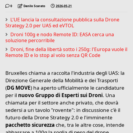
0
Danilo Scarato
2026-05-21
L'UE lancia la consultazione pubblica sulla Drone
Strategy 2.0 per UAS ed eVTOL
Droni 100g e nodo Remote ID: EASA cerca una
soluzione percorribile
Droni, fine della libertà sotto i 250g: l'Europa vuole il
Remote ID e lo stop al volo senza QR Code
Bruxelles chiama a raccolta l'industria degli UAS: la
Direzione Generale della Mobilità e dei Trasporti
(
DG MOVE
) ha aperto ufficialmente le candidature
per il
nuovo Gruppo di Esperti sui Droni
. Una
chiamata per il settore anche privato, che dovrà
sedersi a un tavolo "rovente": in discussione c'è il
futuro della Drone Strategy 2.0 e l'imminente
pacchetto sicurezza
che, tra le altre cose, intende
abbassare a 100g la soglia di peso del drone