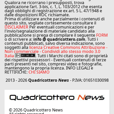
Qualora ne ricorrano i presupposti, trova
applicazione l’art. 3-bis, c. 1, L. 103/2012 che esenta
dagli obblighi di registrazione ex art. 5 L. 47/1948 e
dalle disposizioni ROC richiamate.
Prima di utilizzare anche parzialmente i contenuti di
questo sito, vogliate cortesemente consultare il
DISCLAIMER
Per eventuali comunicazioni e per
l'invio/segnalazione di materiale candidato alla
pubblicazione si prega di compilare il seguente
FORM
o di scrivere a:
info @ quadricottero.com
. Tutti i
contenuti pubblicati, salvo diversa indicazione, sono
soggetti alla
licenza Creative Commons Attribuzione -
Non commerciale - Condividi allo stesso modo 3.0
Italia
. Tutti i Marchi citati sono di proprietà
dei rispettivi possessori - Eventuali contenuti di terze
parti presenti nel sito, compresi video e fotografie,
mantengono la propria licenza. INFO LEGALI e
RETTIFICHE:
CHI SIAMO
2013 - 2026
Quadricottero
News
- P.IVA: 01651030098
©
2026
Quadricottero News