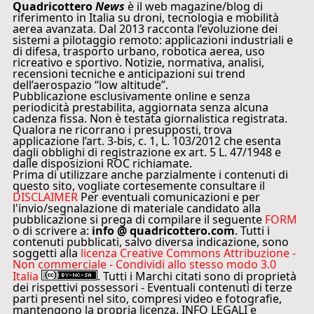
Quadricottero
News
è il web magazine/blog di
riferimento in Italia su droni, tecnologia e mobilità
aerea avanzata. Dal 2013 racconta l’evoluzione dei
sistemi a pilotaggio remoto: applicazioni industriali e
di difesa, trasporto urbano, robotica aerea, uso
ricreativo e sportivo. Notizie, normativa, analisi,
recensioni tecniche e anticipazioni sui trend
dell’aerospazio “low altitude”.
Pubblicazione esclusivamente online e senza
periodicità prestabilita, aggiornata senza alcuna
cadenza fissa. Non è testata giornalistica registrata.
Qualora ne ricorrano i presupposti, trova
applicazione l’art. 3-bis, c. 1, L. 103/2012 che esenta
dagli obblighi di registrazione ex art. 5 L. 47/1948 e
dalle disposizioni ROC richiamate.
Prima di utilizzare anche parzialmente i contenuti di
questo sito, vogliate cortesemente consultare il
DISCLAIMER
Per eventuali comunicazioni e per
l'invio/segnalazione di materiale candidato alla
pubblicazione si prega di compilare il seguente
FORM
o di scrivere a:
info @ quadricottero.com
. Tutti i
contenuti pubblicati, salvo diversa indicazione, sono
soggetti alla
licenza Creative Commons Attribuzione -
Non commerciale - Condividi allo stesso modo 3.0
Italia
. Tutti i Marchi citati sono di proprietà
dei rispettivi possessori - Eventuali contenuti di terze
parti presenti nel sito, compresi video e fotografie,
mantengono la propria licenza. INFO LEGALI e