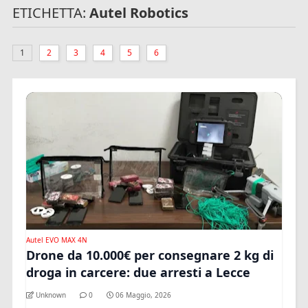
ETICHETTA:
Autel Robotics
1
2
3
4
5
6
Autel EVO MAX 4N
Drone da 10.000€ per consegnare 2 kg di
droga in carcere: due arresti a Lecce
Unknown
0
06 Maggio, 2026