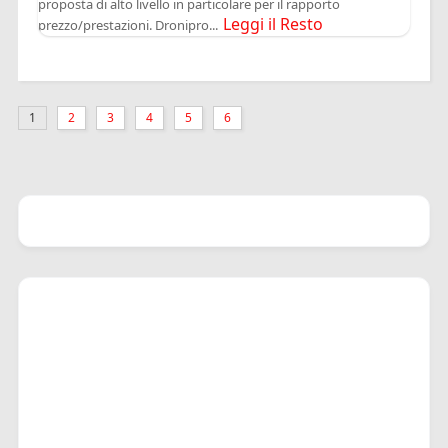
proposta di alto livello in particolare per il rapporto
Leggi il Resto
prezzo/prestazioni. Dronipro...
1
2
3
4
5
6