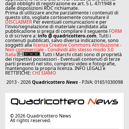
dagli obblighi di registrazione ex art. 5 L. 47/1948 e
dalle disposizioni ROC richiamate.
Prima di utilizzare anche parzialmente i contenuti di
questo sito, vogliate cortesemente consultare il
DISCLAIMER
Per eventuali comunicazioni e per
l'invio/segnalazione di materiale candidato alla
pubblicazione si prega di compilare il seguente
FORM
o di scrivere a:
info @ quadricottero.com
. Tutti i
contenuti pubblicati, salvo diversa indicazione, sono
soggetti alla
licenza Creative Commons Attribuzione -
Non commerciale - Condividi allo stesso modo 3.0
Italia
. Tutti i Marchi citati sono di proprietà
dei rispettivi possessori - Eventuali contenuti di terze
parti presenti nel sito, compresi video e fotografie,
mantengono la propria licenza. INFO LEGALI e
RETTIFICHE:
CHI SIAMO
2013 - 2026
Quadricottero
News
- P.IVA: 01651030098
©
2026
Quadricottero News
All rights reserved.