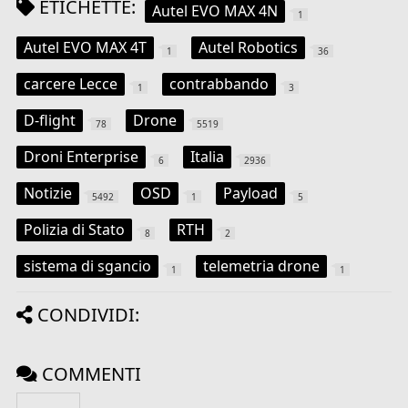
ETICHETTE:
Autel EVO MAX 4N
1
Autel EVO MAX 4T
Autel Robotics
1
36
carcere Lecce
contrabbando
1
3
D-flight
Drone
78
5519
Droni Enterprise
Italia
6
2936
Notizie
OSD
Payload
5492
1
5
Polizia di Stato
RTH
8
2
sistema di sgancio
telemetria drone
1
1
CONDIVIDI:
COMMENTI