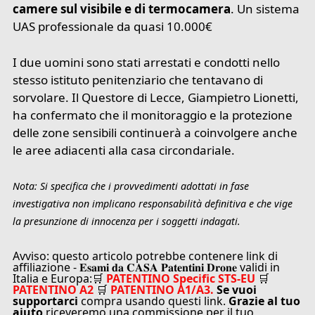
camere sul visibile e di termocamera
. Un sistema
UAS professionale da quasi 10.000€
I due uomini sono stati arrestati e condotti nello
stesso istituto penitenziario che tentavano di
sorvolare. Il Questore di Lecce, Giampietro Lionetti,
ha confermato che il monitoraggio e la protezione
delle zone sensibili continuerà a coinvolgere anche
le aree adiacenti alla casa circondariale.
Nota: Si specifica che i provvedimenti adottati in fase
investigativa non implicano responsabilità definitiva e che vige
la presunzione di innocenza per i soggetti indagati.
Avviso: questo articolo potrebbe contenere link di
affiliazione - 𝐄𝐬𝐚𝐦𝐢 𝐝𝐚 𝐂𝐀𝐒𝐀 𝐏𝐚𝐭𝐞𝐧𝐭𝐢𝐧𝐢 𝐃𝐫𝐨𝐧𝐞 validi in
Italia e Europa:🛒
PATENTINO Specific STS-EU
🛒
PATENTINO A2
🛒
PATENTINO A1/A3.
Se vuoi
supportarci
compra usando questi link.
Grazie al tuo
aiuto
riceveremo una commissione per il tuo