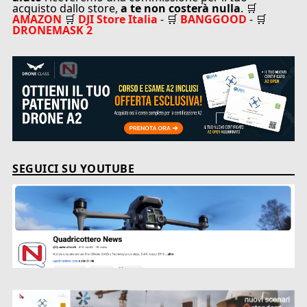
acquisto dallo store,
a te non costerà nulla
. 🛒
AMAZON
🛒
DJI Store Italia
- 🛒
BANGGOOD
- 🛒
DRONEMASK 2
SEGUICI SU YOUTUBE