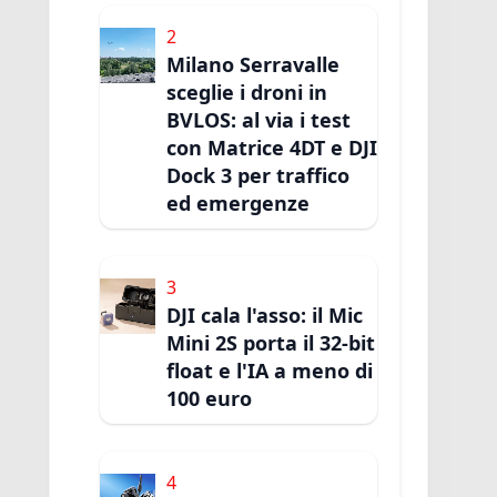
2
Milano Serravalle
sceglie i droni in
BVLOS: al via i test
con Matrice 4DT e DJI
Dock 3 per traffico
ed emergenze
3
DJI cala l'asso: il Mic
Mini 2S porta il 32-bit
float e l'IA a meno di
100 euro
4