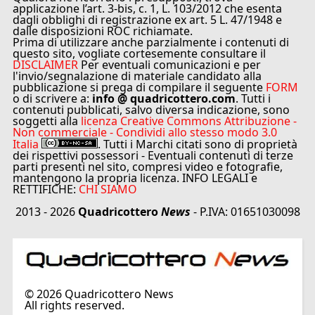
applicazione l’art. 3-bis, c. 1, L. 103/2012 che esenta
dagli obblighi di registrazione ex art. 5 L. 47/1948 e
dalle disposizioni ROC richiamate.
Prima di utilizzare anche parzialmente i contenuti di
questo sito, vogliate cortesemente consultare il
DISCLAIMER
Per eventuali comunicazioni e per
l'invio/segnalazione di materiale candidato alla
pubblicazione si prega di compilare il seguente
FORM
o di scrivere a:
info @ quadricottero.com
. Tutti i
contenuti pubblicati, salvo diversa indicazione, sono
soggetti alla
licenza Creative Commons Attribuzione -
Non commerciale - Condividi allo stesso modo 3.0
Italia
. Tutti i Marchi citati sono di proprietà
dei rispettivi possessori - Eventuali contenuti di terze
parti presenti nel sito, compresi video e fotografie,
mantengono la propria licenza. INFO LEGALI e
RETTIFICHE:
CHI SIAMO
2013 - 2026
Quadricottero
News
- P.IVA: 01651030098
©
2026
Quadricottero News
All rights reserved.