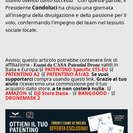
stanno avendo tanto successo."
Con queste parole, il
Presidente
Condoluci
ha chiuso una giornata
all'insegna della divulgazione e della passione per il
volo, confermando l'impegno del team nel tessuto
sociale locale.
Avviso: questo articolo potrebbe contenere link di
affiliazione - 𝐄𝐬𝐚𝐦𝐢 𝐝𝐚 𝐂𝐀𝐒𝐀 𝐏𝐚𝐭𝐞𝐧𝐭𝐢𝐧𝐢 𝐃𝐫𝐨𝐧𝐞 validi in
Italia e Europa:🛒
PATENTINO Specific STS-EU
🛒
PATENTINO A2
🛒
PATENTINO A1/A3.
Se vuoi
supportarci
compra usando questi link.
Grazie al tuo
aiuto
riceveremo una commissione per il tuo
acquisto dallo store,
a te non costerà nulla
. 🛒
AMAZON
🛒
DJI Store Italia
- 🛒
BANGGOOD
- 🛒
DRONEMASK 2