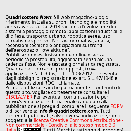
Quadricottero
News
è il web magazine/blog di
riferimento in Italia su droni, tecnologia e mobilità
aerea avanzata. Dal 2013 racconta l’evoluzione dei
sistemi a pilotaggio remoto: applicazioni industriali e
di difesa, trasporto urbano, robotica aerea, uso
ricreativo e sportivo. Notizie, normativa, analisi,
recensioni tecniche e anticipazioni sui trend
dell’aerospazio “low altitude”.
Pubblicazione esclusivamente online e senza
periodicità prestabilita, aggiornata senza alcuna
cadenza fissa. Non è testata giornalistica registrata.
Qualora ne ricorrano i presupposti, trova
applicazione l’art. 3-bis, c. 1, L. 103/2012 che esenta
dagli obblighi di registrazione ex art. 5 L. 47/1948 e
dalle disposizioni ROC richiamate.
Prima di utilizzare anche parzialmente i contenuti di
questo sito, vogliate cortesemente consultare il
DISCLAIMER
Per eventuali comunicazioni e per
l'invio/segnalazione di materiale candidato alla
pubblicazione si prega di compilare il seguente
FORM
o di scrivere a:
info @ quadricottero.com
. Tutti i
contenuti pubblicati, salvo diversa indicazione, sono
soggetti alla
licenza Creative Commons Attribuzione -
Non commerciale - Condividi allo stesso modo 3.0
Italia
. Tutti i Marchi citati sono di proprietà