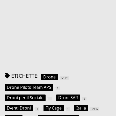
ETICHETTE:
Drone
5519
Drone Pilots Team APS
1
Droni per il Sociale
Droni SAR
1
2
Eventi Droni
Fly Cage
Italia
1
1
2936