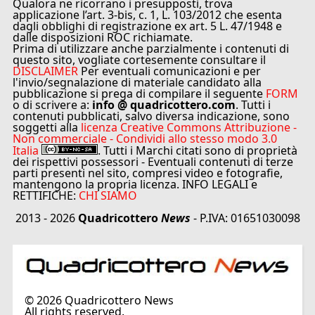
Qualora ne ricorrano i presupposti, trova
applicazione l’art. 3-bis, c. 1, L. 103/2012 che esenta
dagli obblighi di registrazione ex art. 5 L. 47/1948 e
dalle disposizioni ROC richiamate.
Prima di utilizzare anche parzialmente i contenuti di
questo sito, vogliate cortesemente consultare il
DISCLAIMER
Per eventuali comunicazioni e per
l'invio/segnalazione di materiale candidato alla
pubblicazione si prega di compilare il seguente
FORM
o di scrivere a:
info @ quadricottero.com
. Tutti i
contenuti pubblicati, salvo diversa indicazione, sono
soggetti alla
licenza Creative Commons Attribuzione -
Non commerciale - Condividi allo stesso modo 3.0
Italia
. Tutti i Marchi citati sono di proprietà
dei rispettivi possessori - Eventuali contenuti di terze
parti presenti nel sito, compresi video e fotografie,
mantengono la propria licenza. INFO LEGALI e
RETTIFICHE:
CHI SIAMO
2013 - 2026
Quadricottero
News
- P.IVA: 01651030098
©
2026
Quadricottero News
All rights reserved.