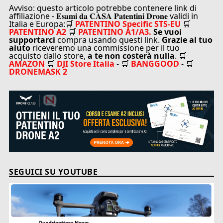
Avviso: questo articolo potrebbe contenere link di
affiliazione - 𝐄𝐬𝐚𝐦𝐢 𝐝𝐚 𝐂𝐀𝐒𝐀 𝐏𝐚𝐭𝐞𝐧𝐭𝐢𝐧𝐢 𝐃𝐫𝐨𝐧𝐞 validi in
Italia e Europa:🛒
PATENTINO Specific STS-EU
🛒
PATENTINO A2
🛒
PATENTINO A1/A3.
Se vuoi
supportarci
compra usando questi link.
Grazie al tuo
aiuto
riceveremo una commissione per il tuo
acquisto dallo store,
a te non costerà nulla
. 🛒
AMAZON
🛒
DJI Store Italia
- 🛒
BANGGOOD
- 🛒
DRONEMASK 2
SEGUICI SU YOUTUBE