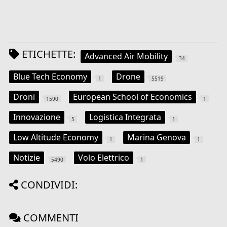
ETICHETTE:
Advanced Air Mobility
34
Blue Tech Economy
Drone
1
5519
Droni
European School of Economics
1590
1
Innovazione
Logistica Integrata
5
1
Low Altitude Economy
Marina Genova
1
1
Notizie
Volo Elettrico
5490
1
CONDIVIDI:
COMMENTI