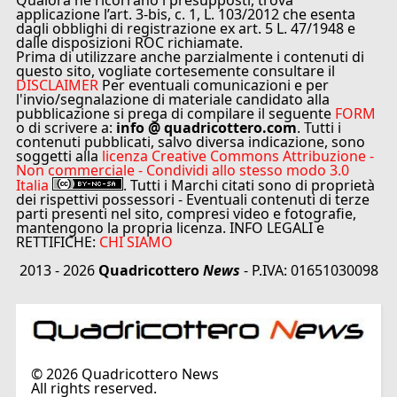
applicazione l’art. 3-bis, c. 1, L. 103/2012 che esenta
dagli obblighi di registrazione ex art. 5 L. 47/1948 e
dalle disposizioni ROC richiamate.
Prima di utilizzare anche parzialmente i contenuti di
questo sito, vogliate cortesemente consultare il
DISCLAIMER
Per eventuali comunicazioni e per
l'invio/segnalazione di materiale candidato alla
pubblicazione si prega di compilare il seguente
FORM
o di scrivere a:
info @ quadricottero.com
. Tutti i
contenuti pubblicati, salvo diversa indicazione, sono
soggetti alla
licenza Creative Commons Attribuzione -
Non commerciale - Condividi allo stesso modo 3.0
Italia
. Tutti i Marchi citati sono di proprietà
dei rispettivi possessori - Eventuali contenuti di terze
parti presenti nel sito, compresi video e fotografie,
mantengono la propria licenza. INFO LEGALI e
RETTIFICHE:
CHI SIAMO
2013 - 2026
Quadricottero
News
- P.IVA: 01651030098
©
2026
Quadricottero News
All rights reserved.