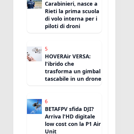
Carabinieri, nasce a
Rieti la prima scuola
di volo interna per i
piloti di droni
5
HOVERAir VERSA:
l'ibrido che
trasforma un gimbal
tascabile in un drone
6
BETAFPV sfida DJI?
Arriva l'HD digitale
low cost con la P1 Air
Unit