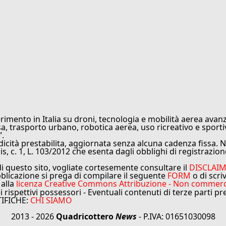
rimento in Italia su droni, tecnologia e mobilità aerea avanz
sa, trasporto urbano, robotica aerea, uso ricreativo e sporti
”.
cità prestabilita, aggiornata senza alcuna cadenza fissa. No
is, c. 1, L. 103/2012 che esenta dagli obblighi di registrazion
di questo sito, vogliate cortesemente consultare il
DISCLAI
bblicazione si prega di compilare il seguente
FORM
o di scri
 alla
licenza Creative Commons Attribuzione - Non commercial
ei rispettivi possessori - Eventuali contenuti di terze parti p
TIFICHE:
CHI SIAMO
2013 - 2026
Quadricottero
News
- P.IVA: 01651030098