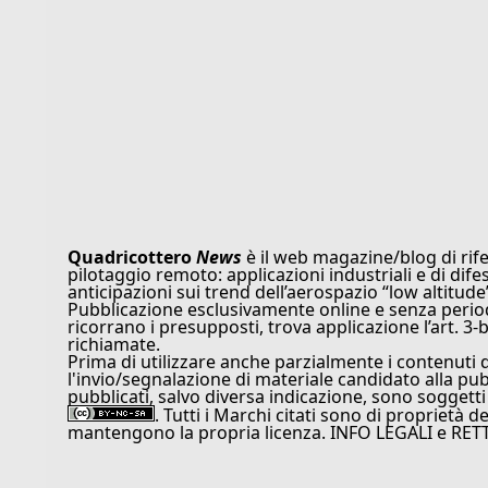
Quadricottero
News
è il web magazine/blog di rife
pilotaggio remoto: applicazioni industriali e di dife
anticipazioni sui trend dell’aerospazio “low altitude
Pubblicazione esclusivamente online e senza periodi
ricorrano i presupposti, trova applicazione l’art. 3-b
richiamate.
Prima di utilizzare anche parzialmente i contenuti 
l'invio/segnalazione di materiale candidato alla pu
pubblicati, salvo diversa indicazione, sono soggetti
. Tutti i Marchi citati sono di proprietà d
mantengono la propria licenza. INFO LEGALI e RET