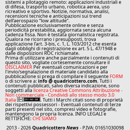
sistemi a pilotaggio remoto: applicazioni industriali e
di difesa, trasporto urbano, robotica aerea, uso
ricreativo e sportivo. Notizie, normativa, analisi,
recensioni tecniche e anticipazioni sui trend
dell’aerospazio “low altitude”.
Pubblicazione esclusivamente online e senza
periodicità prestabilita, aggiornata senza alcuna
cadenza fissa. Non è testata giornalistica registrata.
Qualora ne ricorrano i presupposti, trova
applicazione l’art. 3-bis, c. 1, L. 103/2012 che esenta
dagli obblighi di registrazione ex art. 5 L. 47/1948 e
dalle disposizioni ROC richiamate.
Prima di utilizzare anche parzialmente i contenuti di
questo sito, vogliate cortesemente consultare il
DISCLAIMER
Per eventuali comunicazioni e per
l'invio/segnalazione di materiale candidato alla
pubblicazione si prega di compilare il seguente
FORM
o di scrivere a:
info @ quadricottero.com
. Tutti i
contenuti pubblicati, salvo diversa indicazione, sono
soggetti alla
licenza Creative Commons Attribuzione -
Non commerciale - Condividi allo stesso modo 3.0
Italia
. Tutti i Marchi citati sono di proprietà
dei rispettivi possessori - Eventuali contenuti di terze
parti presenti nel sito, compresi video e fotografie,
mantengono la propria licenza. INFO LEGALI e
RETTIFICHE:
CHI SIAMO
2013 - 2026
Quadricottero
News
- P.IVA: 01651030098