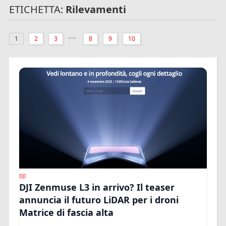
ETICHETTA:
Rilevamenti
...
1
2
3
8
9
10
DJI
DJI Zenmuse L3 in arrivo? Il teaser
annuncia il futuro LiDAR per i droni
Matrice di fascia alta