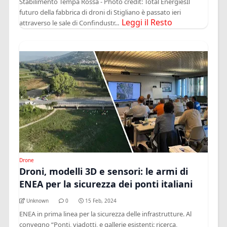
Stabilimento Tempa Rossa - Photo credit: Total EnergiesIl
futuro della fabbrica di droni di Stigliano è passato ieri
Leggi il Resto
attraverso le sale di Confindustr...
Drone
Droni, modelli 3D e sensori: le armi di
ENEA per la sicurezza dei ponti italiani
Unknown
0
15 Feb, 2024
ENEA in prima linea per la sicurezza delle infrastrutture. Al
convegno “Ponti, viadotti, e gallerie esistenti: ricerca,