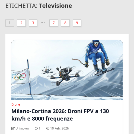
ETICHETTA:
Televisione
...
1
2
3
7
8
9
Drone
Milano-Cortina 2026: Droni FPV a 130
km/h e 8000 frequenze
Unknown
1
10 Feb, 2026