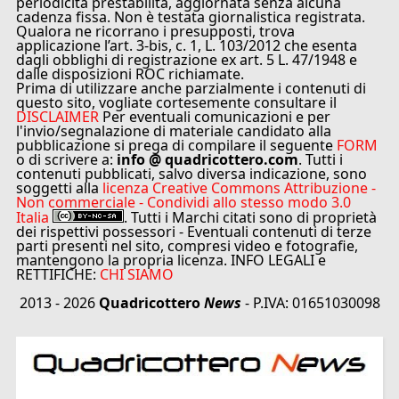
periodicità prestabilita, aggiornata senza alcuna
cadenza fissa. Non è testata giornalistica registrata.
Qualora ne ricorrano i presupposti, trova
applicazione l’art. 3-bis, c. 1, L. 103/2012 che esenta
dagli obblighi di registrazione ex art. 5 L. 47/1948 e
dalle disposizioni ROC richiamate.
Prima di utilizzare anche parzialmente i contenuti di
questo sito, vogliate cortesemente consultare il
DISCLAIMER
Per eventuali comunicazioni e per
l'invio/segnalazione di materiale candidato alla
pubblicazione si prega di compilare il seguente
FORM
o di scrivere a:
info @ quadricottero.com
. Tutti i
contenuti pubblicati, salvo diversa indicazione, sono
soggetti alla
licenza Creative Commons Attribuzione -
Non commerciale - Condividi allo stesso modo 3.0
Italia
. Tutti i Marchi citati sono di proprietà
dei rispettivi possessori - Eventuali contenuti di terze
parti presenti nel sito, compresi video e fotografie,
mantengono la propria licenza. INFO LEGALI e
RETTIFICHE:
CHI SIAMO
2013 - 2026
Quadricottero
News
- P.IVA: 01651030098