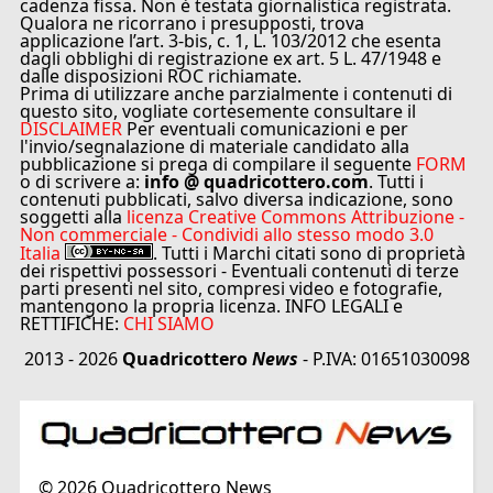
cadenza fissa. Non è testata giornalistica registrata.
Qualora ne ricorrano i presupposti, trova
applicazione l’art. 3-bis, c. 1, L. 103/2012 che esenta
dagli obblighi di registrazione ex art. 5 L. 47/1948 e
dalle disposizioni ROC richiamate.
Prima di utilizzare anche parzialmente i contenuti di
questo sito, vogliate cortesemente consultare il
DISCLAIMER
Per eventuali comunicazioni e per
l'invio/segnalazione di materiale candidato alla
pubblicazione si prega di compilare il seguente
FORM
o di scrivere a:
info @ quadricottero.com
. Tutti i
contenuti pubblicati, salvo diversa indicazione, sono
soggetti alla
licenza Creative Commons Attribuzione -
Non commerciale - Condividi allo stesso modo 3.0
Italia
. Tutti i Marchi citati sono di proprietà
dei rispettivi possessori - Eventuali contenuti di terze
parti presenti nel sito, compresi video e fotografie,
mantengono la propria licenza. INFO LEGALI e
RETTIFICHE:
CHI SIAMO
2013 - 2026
Quadricottero
News
- P.IVA: 01651030098
©
2026
Quadricottero News