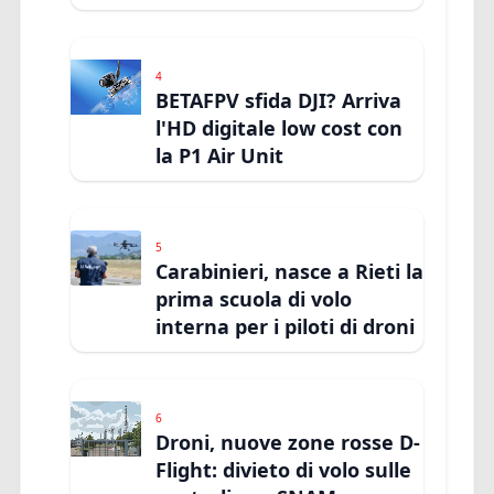
4
BETAFPV sfida DJI? Arriva
l'HD digitale low cost con
la P1 Air Unit
5
Carabinieri, nasce a Rieti la
prima scuola di volo
interna per i piloti di droni
6
Droni, nuove zone rosse D-
Flight: divieto di volo sulle