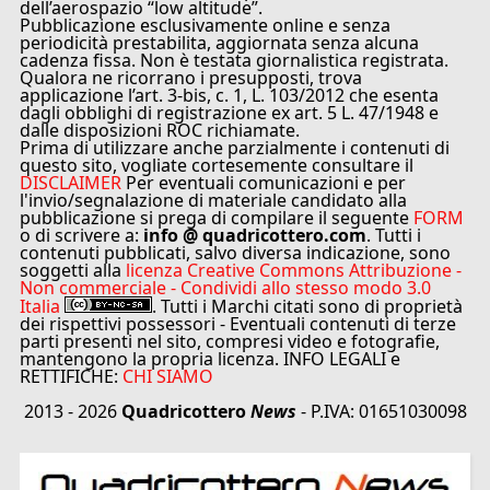
dell’aerospazio “low altitude”.
Pubblicazione esclusivamente online e senza
periodicità prestabilita, aggiornata senza alcuna
cadenza fissa. Non è testata giornalistica registrata.
Qualora ne ricorrano i presupposti, trova
applicazione l’art. 3-bis, c. 1, L. 103/2012 che esenta
dagli obblighi di registrazione ex art. 5 L. 47/1948 e
dalle disposizioni ROC richiamate.
Prima di utilizzare anche parzialmente i contenuti di
questo sito, vogliate cortesemente consultare il
DISCLAIMER
Per eventuali comunicazioni e per
l'invio/segnalazione di materiale candidato alla
pubblicazione si prega di compilare il seguente
FORM
o di scrivere a:
info @ quadricottero.com
. Tutti i
contenuti pubblicati, salvo diversa indicazione, sono
soggetti alla
licenza Creative Commons Attribuzione -
Non commerciale - Condividi allo stesso modo 3.0
Italia
. Tutti i Marchi citati sono di proprietà
dei rispettivi possessori - Eventuali contenuti di terze
parti presenti nel sito, compresi video e fotografie,
mantengono la propria licenza. INFO LEGALI e
RETTIFICHE:
CHI SIAMO
2013 - 2026
Quadricottero
News
- P.IVA: 01651030098