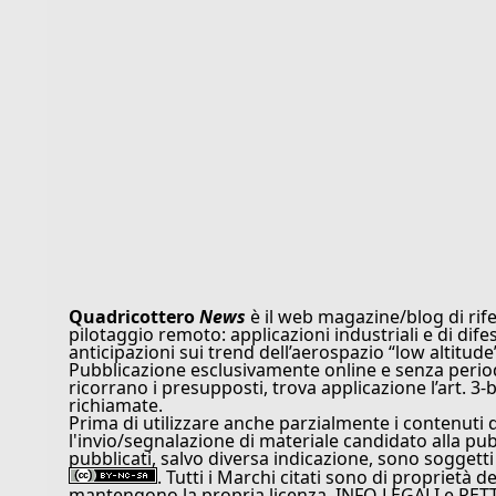
Quadricottero
News
è il web magazine/blog di rife
pilotaggio remoto: applicazioni industriali e di dife
anticipazioni sui trend dell’aerospazio “low altitude
Pubblicazione esclusivamente online e senza periodi
ricorrano i presupposti, trova applicazione l’art. 3-b
richiamate.
Prima di utilizzare anche parzialmente i contenuti 
l'invio/segnalazione di materiale candidato alla pu
pubblicati, salvo diversa indicazione, sono soggetti
. Tutti i Marchi citati sono di proprietà d
mantengono la propria licenza. INFO LEGALI e RET