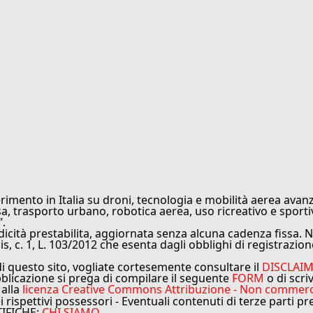
rimento in Italia su droni, tecnologia e mobilità aerea avanz
sa, trasporto urbano, robotica aerea, uso ricreativo e sporti
”.
cità prestabilita, aggiornata senza alcuna cadenza fissa. No
is, c. 1, L. 103/2012 che esenta dagli obblighi di registrazion
di questo sito, vogliate cortesemente consultare il
DISCLAI
bblicazione si prega di compilare il seguente
FORM
o di scri
 alla
licenza Creative Commons Attribuzione - Non commercial
ei rispettivi possessori - Eventuali contenuti di terze parti p
TIFICHE:
CHI SIAMO