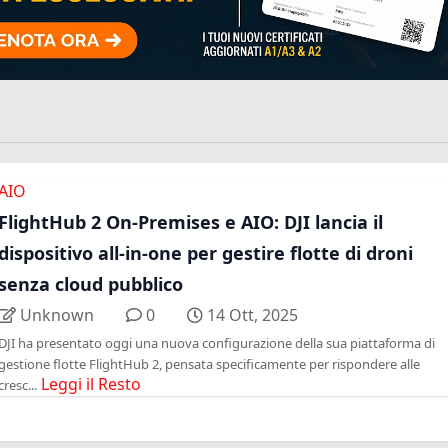
AIO
FlightHub 2 On-Premises e AIO: DJI lancia il
dispositivo all-in-one per gestire flotte di droni
senza cloud pubblico
Unknown
0
14 Ott, 2025
DJI ha presentato oggi una nuova configurazione della sua piattaforma di
gestione flotte FlightHub 2, pensata specificamente per rispondere alle
Leggi il Resto
cresc...