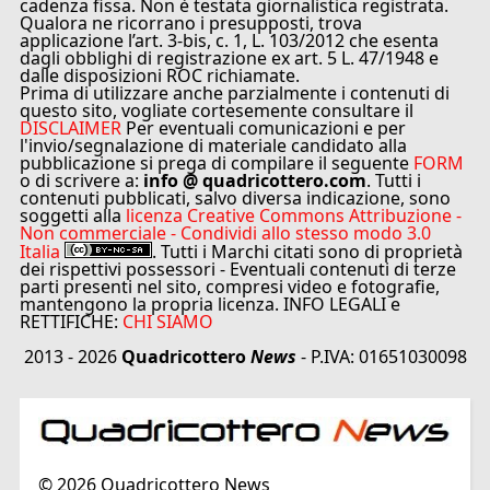
cadenza fissa. Non è testata giornalistica registrata.
Qualora ne ricorrano i presupposti, trova
applicazione l’art. 3-bis, c. 1, L. 103/2012 che esenta
dagli obblighi di registrazione ex art. 5 L. 47/1948 e
dalle disposizioni ROC richiamate.
Prima di utilizzare anche parzialmente i contenuti di
questo sito, vogliate cortesemente consultare il
DISCLAIMER
Per eventuali comunicazioni e per
l'invio/segnalazione di materiale candidato alla
pubblicazione si prega di compilare il seguente
FORM
o di scrivere a:
info @ quadricottero.com
. Tutti i
contenuti pubblicati, salvo diversa indicazione, sono
soggetti alla
licenza Creative Commons Attribuzione -
Non commerciale - Condividi allo stesso modo 3.0
Italia
. Tutti i Marchi citati sono di proprietà
dei rispettivi possessori - Eventuali contenuti di terze
parti presenti nel sito, compresi video e fotografie,
mantengono la propria licenza. INFO LEGALI e
RETTIFICHE:
CHI SIAMO
2013 - 2026
Quadricottero
News
- P.IVA: 01651030098
©
2026
Quadricottero News