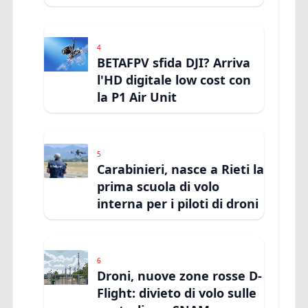
4
BETAFPV sfida DJI? Arriva
l'HD digitale low cost con
la P1 Air Unit
5
Carabinieri, nasce a Rieti la
prima scuola di volo
interna per i piloti di droni
6
Droni, nuove zone rosse D-
Flight: divieto di volo sulle