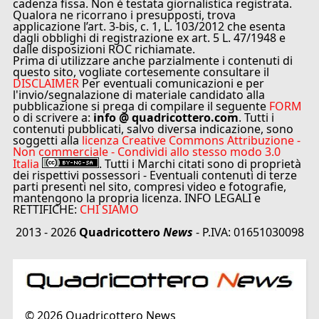
cadenza fissa. Non è testata giornalistica registrata.
Qualora ne ricorrano i presupposti, trova
applicazione l’art. 3-bis, c. 1, L. 103/2012 che esenta
dagli obblighi di registrazione ex art. 5 L. 47/1948 e
dalle disposizioni ROC richiamate.
Prima di utilizzare anche parzialmente i contenuti di
questo sito, vogliate cortesemente consultare il
DISCLAIMER
Per eventuali comunicazioni e per
l'invio/segnalazione di materiale candidato alla
pubblicazione si prega di compilare il seguente
FORM
o di scrivere a:
info @ quadricottero.com
. Tutti i
contenuti pubblicati, salvo diversa indicazione, sono
soggetti alla
licenza Creative Commons Attribuzione -
Non commerciale - Condividi allo stesso modo 3.0
Italia
. Tutti i Marchi citati sono di proprietà
dei rispettivi possessori - Eventuali contenuti di terze
parti presenti nel sito, compresi video e fotografie,
mantengono la propria licenza. INFO LEGALI e
RETTIFICHE:
CHI SIAMO
2013 - 2026
Quadricottero
News
- P.IVA: 01651030098
©
2026
Quadricottero News