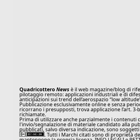
Quadricottero
News
è il web magazine/blog di rife
pilotaggio remoto: applicazioni industriali e di dife
anticipazioni sui trend dell’aerospazio “low altitude
Pubblicazione esclusivamente online e senza periodi
ricorrano i presupposti, trova applicazione l’art. 3-b
richiamate.
Prima di utilizzare anche parzialmente i contenuti 
l'invio/segnalazione di materiale candidato alla pu
pubblicati, salvo diversa indicazione, sono soggetti
. Tutti i Marchi citati sono di proprietà d
mantengono la propria licenza. INFO LEGALI e RET