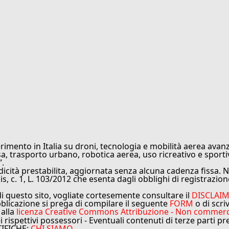
rimento in Italia su droni, tecnologia e mobilità aerea avanz
sa, trasporto urbano, robotica aerea, uso ricreativo e sporti
”.
cità prestabilita, aggiornata senza alcuna cadenza fissa. No
is, c. 1, L. 103/2012 che esenta dagli obblighi di registrazion
di questo sito, vogliate cortesemente consultare il
DISCLAI
bblicazione si prega di compilare il seguente
FORM
o di scri
 alla
licenza Creative Commons Attribuzione - Non commercial
ei rispettivi possessori - Eventuali contenuti di terze parti p
TIFICHE:
CHI SIAMO