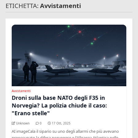
ETICHETTA:
Avvistamenti
Avvistamenti
Droni sulla base NATO degli F35 in
Norvegia? La polizia chiude il caso:
"Erano stelle"
Unknown
0
17 Ott, 2025
AI imageCala il sipario su uno degli allarmi che più avevano
preoccupato la difesa norvegese e l'Alleanza Atlantica nelle