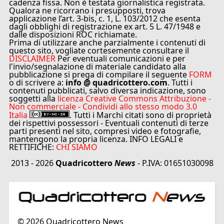
cadenza fissa. Non è testata giornalistica registrata.
Qualora ne ricorrano i presupposti, trova
applicazione l’art. 3-bis, c. 1, L. 103/2012 che esenta
dagli obblighi di registrazione ex art. 5 L. 47/1948 e
dalle disposizioni ROC richiamate.
Prima di utilizzare anche parzialmente i contenuti di
questo sito, vogliate cortesemente consultare il
DISCLAIMER
Per eventuali comunicazioni e per
l'invio/segnalazione di materiale candidato alla
pubblicazione si prega di compilare il seguente
FORM
o di scrivere a:
info @ quadricottero.com
. Tutti i
contenuti pubblicati, salvo diversa indicazione, sono
soggetti alla
licenza Creative Commons Attribuzione -
Non commerciale - Condividi allo stesso modo 3.0
Italia
. Tutti i Marchi citati sono di proprietà
dei rispettivi possessori - Eventuali contenuti di terze
parti presenti nel sito, compresi video e fotografie,
mantengono la propria licenza. INFO LEGALI e
RETTIFICHE:
CHI SIAMO
2013 - 2026
Quadricottero
News
- P.IVA: 01651030098
©
2026
Quadricottero News