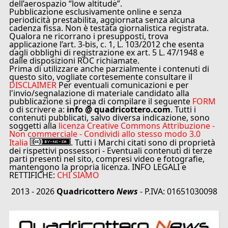
dell’aerospazio “low altitude”.
Pubblicazione esclusivamente online e senza
periodicità prestabilita, aggiornata senza alcuna
cadenza fissa. Non è testata giornalistica registrata.
Qualora ne ricorrano i presupposti, trova
applicazione l’art. 3-bis, c. 1, L. 103/2012 che esenta
dagli obblighi di registrazione ex art. 5 L. 47/1948 e
dalle disposizioni ROC richiamate.
Prima di utilizzare anche parzialmente i contenuti di
questo sito, vogliate cortesemente consultare il
DISCLAIMER
Per eventuali comunicazioni e per
l'invio/segnalazione di materiale candidato alla
pubblicazione si prega di compilare il seguente
FORM
o di scrivere a:
info @ quadricottero.com
. Tutti i
contenuti pubblicati, salvo diversa indicazione, sono
soggetti alla
licenza Creative Commons Attribuzione -
Non commerciale - Condividi allo stesso modo 3.0
Italia
. Tutti i Marchi citati sono di proprietà
dei rispettivi possessori - Eventuali contenuti di terze
parti presenti nel sito, compresi video e fotografie,
mantengono la propria licenza. INFO LEGALI e
RETTIFICHE:
CHI SIAMO
2013 - 2026
Quadricottero
News
- P.IVA: 01651030098