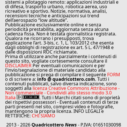
sistemi a pilotaggio remoto: applicazioni industriali e
di difesa, trasporto urbano, robotica aerea, uso
ricreativo e sportivo. Notizie, normativa, analisi,
recensioni tecniche e anticipazioni sui trend
dell’aerospazio “low altitude”.
Pubblicazione esclusivamente online e senza
periodicità prestabilita, aggiornata senza alcuna
cadenza fissa. Non è testata giornalistica registrata.
Qualora ne ricorrano i presupposti, trova
applicazione l’art. 3-bis, c. 1, L. 103/2012 che esenta
dagli obblighi di registrazione ex art. 5 L. 47/1948 e
dalle disposizioni ROC richiamate.
Prima di utilizzare anche parzialmente i contenuti di
questo sito, vogliate cortesemente consultare il
DISCLAIMER
Per eventuali comunicazioni e per
l'invio/segnalazione di materiale candidato alla
pubblicazione si prega di compilare il seguente
FORM
o di scrivere a:
info @ quadricottero.com
. Tutti i
contenuti pubblicati, salvo diversa indicazione, sono
soggetti alla
licenza Creative Commons Attribuzione -
Non commerciale - Condividi allo stesso modo 3.0
Italia
. Tutti i Marchi citati sono di proprietà
dei rispettivi possessori - Eventuali contenuti di terze
parti presenti nel sito, compresi video e fotografie,
mantengono la propria licenza. INFO LEGALI e
RETTIFICHE:
CHI SIAMO
2013 - 2026
Quadricottero
News
- P.IVA: 01651030098