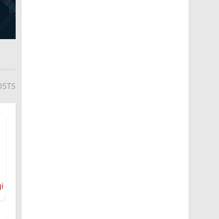
OSTS
i