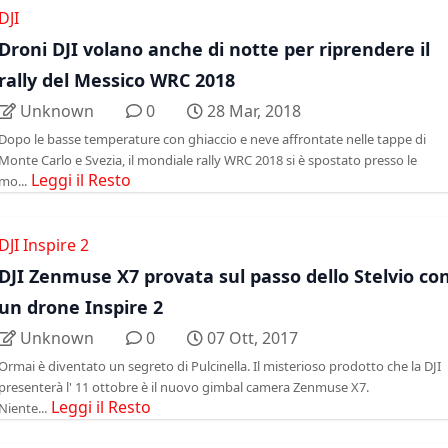
DJI
Droni DJI volano anche di notte per riprendere il
rally del Messico WRC 2018
Unknown
0
28 Mar, 2018
Dopo le basse temperature con ghiaccio e neve affrontate nelle tappe di
Monte Carlo e Svezia, il mondiale rally WRC 2018 si è spostato presso le
Leggi il Resto
mo...
DJI Inspire 2
DJI Zenmuse X7 provata sul passo dello Stelvio co
un drone Inspire 2
Unknown
0
07 Ott, 2017
Ormai è diventato un segreto di Pulcinella. Il misterioso prodotto che la DJI
presenterà l' 11 ottobre è il nuovo gimbal camera Zenmuse X7.
Leggi il Resto
Niente...