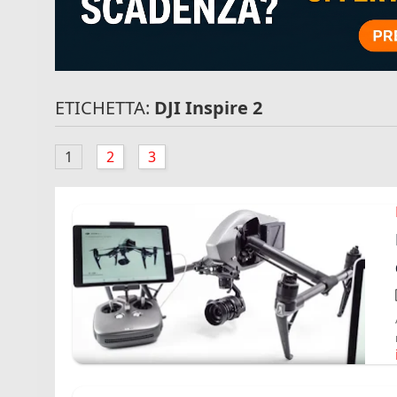
ETICHETTA:
DJI Inspire 2
1
2
3