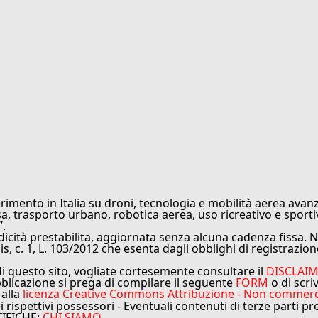
rimento in Italia su droni, tecnologia e mobilità aerea avanz
sa, trasporto urbano, robotica aerea, uso ricreativo e sporti
”.
cità prestabilita, aggiornata senza alcuna cadenza fissa. No
is, c. 1, L. 103/2012 che esenta dagli obblighi di registrazion
di questo sito, vogliate cortesemente consultare il
DISCLAI
bblicazione si prega di compilare il seguente
FORM
o di scri
 alla
licenza Creative Commons Attribuzione - Non commercial
ei rispettivi possessori - Eventuali contenuti di terze parti p
TIFICHE:
CHI SIAMO