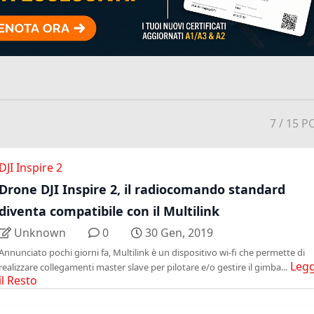
7
/ 15 P
DJI Inspire 2
Drone DJI Inspire 2, il radiocomando standard
diventa compatibile con il Multilink
Unknown
0
30 Gen, 2019
Annunciato pochi giorni fa, Multilink è un dispositivo wi-fi che permette di
Legg
realizzare collegamenti master slave per pilotare e/o gestire il gimba...
il Resto