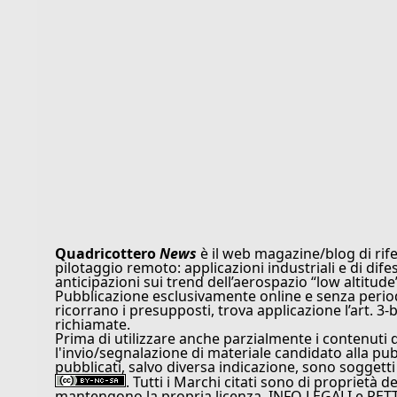
Quadricottero
News
è il web magazine/blog di rife
pilotaggio remoto: applicazioni industriali e di dife
anticipazioni sui trend dell’aerospazio “low altitude
Pubblicazione esclusivamente online e senza periodi
ricorrano i presupposti, trova applicazione l’art. 3-b
richiamate.
Prima di utilizzare anche parzialmente i contenuti 
l'invio/segnalazione di materiale candidato alla pu
pubblicati, salvo diversa indicazione, sono soggetti
. Tutti i Marchi citati sono di proprietà d
mantengono la propria licenza. INFO LEGALI e RET