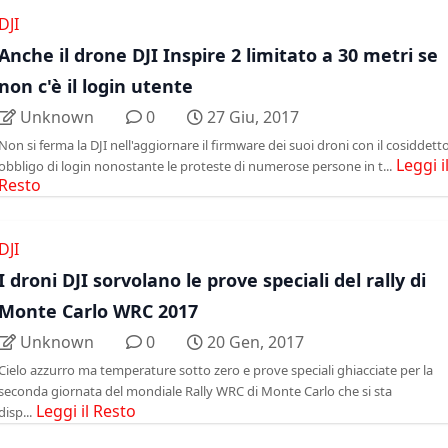
DJI
Anche il drone DJI Inspire 2 limitato a 30 metri se
non c'è il login utente
Unknown
0
27 Giu, 2017
Non si ferma la DJI nell'aggiornare il firmware dei suoi droni con il cosiddett
Leggi i
obbligo di login nonostante le proteste di numerose persone in t...
Resto
DJI
I droni DJI sorvolano le prove speciali del rally di
Monte Carlo WRC 2017
Unknown
0
20 Gen, 2017
Cielo azzurro ma temperature sotto zero e prove speciali ghiacciate per la
seconda giornata del mondiale Rally WRC di Monte Carlo che si sta
Leggi il Resto
disp...