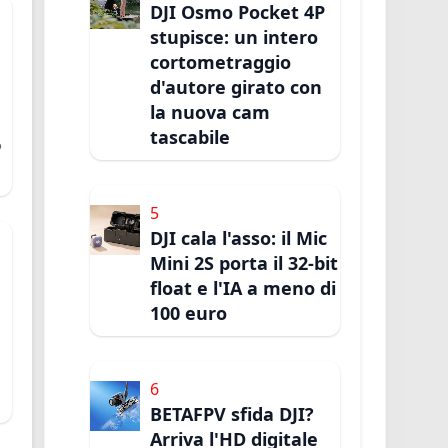
DJI Osmo Pocket 4P
stupisce: un intero
cortometraggio
d'autore girato con
la nuova cam
tascabile
o
l
5
DJI cala l'asso: il Mic
Mini 2S porta il 32-bit
float e l'IA a meno di
100 euro
6
BETAFPV sfida DJI?
Arriva l'HD digitale