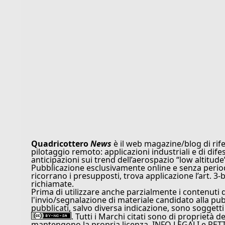
Quadricottero
News
è il web magazine/blog di rife
pilotaggio remoto: applicazioni industriali e di dife
anticipazioni sui trend dell’aerospazio “low altitude
Pubblicazione esclusivamente online e senza periodi
ricorrano i presupposti, trova applicazione l’art. 3-b
richiamate.
Prima di utilizzare anche parzialmente i contenuti 
l'invio/segnalazione di materiale candidato alla pu
pubblicati, salvo diversa indicazione, sono soggetti
. Tutti i Marchi citati sono di proprietà d
mantengono la propria licenza. INFO LEGALI e RET