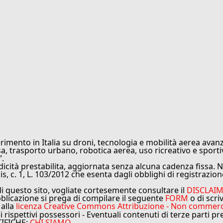
rimento in Italia su droni, tecnologia e mobilità aerea avanz
sa, trasporto urbano, robotica aerea, uso ricreativo e sporti
”.
cità prestabilita, aggiornata senza alcuna cadenza fissa. No
is, c. 1, L. 103/2012 che esenta dagli obblighi di registrazion
di questo sito, vogliate cortesemente consultare il
DISCLAI
bblicazione si prega di compilare il seguente
FORM
o di scri
 alla
licenza Creative Commons Attribuzione - Non commercial
ei rispettivi possessori - Eventuali contenuti di terze parti p
TIFICHE:
CHI SIAMO