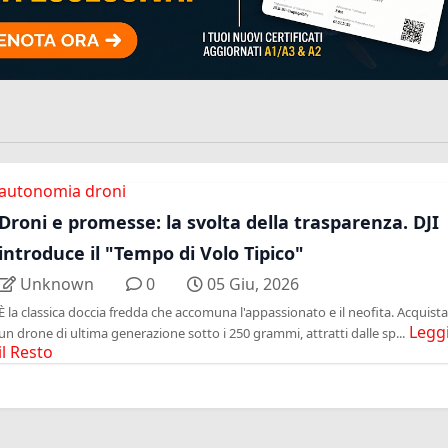
autonomia droni
Droni e promesse: la svolta della trasparenza. DJI
introduce il "Tempo di Volo Tipico"
Unknown
0
05 Giu, 2026
È la classica doccia fredda che accomuna l'appassionato e il neofita. Acquista
Legg
un drone di ultima generazione sotto i 250 grammi, attratti dalle sp...
il Resto