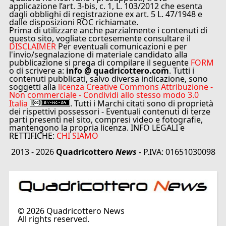
applicazione l’art. 3-bis, c. 1, L. 103/2012 che esenta
dagli obblighi di registrazione ex art. 5 L. 47/1948 e
dalle disposizioni ROC richiamate.
Prima di utilizzare anche parzialmente i contenuti di
questo sito, vogliate cortesemente consultare il
DISCLAIMER
Per eventuali comunicazioni e per
l'invio/segnalazione di materiale candidato alla
pubblicazione si prega di compilare il seguente
FORM
o di scrivere a:
info @ quadricottero.com
. Tutti i
contenuti pubblicati, salvo diversa indicazione, sono
soggetti alla
licenza Creative Commons Attribuzione -
Non commerciale - Condividi allo stesso modo 3.0
Italia
. Tutti i Marchi citati sono di proprietà
dei rispettivi possessori - Eventuali contenuti di terze
parti presenti nel sito, compresi video e fotografie,
mantengono la propria licenza. INFO LEGALI e
RETTIFICHE:
CHI SIAMO
2013 - 2026
Quadricottero
News
- P.IVA: 01651030098
©
2026
Quadricottero News
All rights reserved.