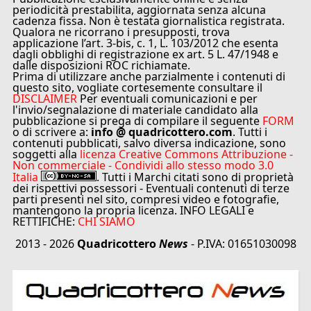
periodicità prestabilita, aggiornata senza alcuna
cadenza fissa. Non è testata giornalistica registrata.
Qualora ne ricorrano i presupposti, trova
applicazione l’art. 3-bis, c. 1, L. 103/2012 che esenta
dagli obblighi di registrazione ex art. 5 L. 47/1948 e
dalle disposizioni ROC richiamate.
Prima di utilizzare anche parzialmente i contenuti di
questo sito, vogliate cortesemente consultare il
DISCLAIMER
Per eventuali comunicazioni e per
l'invio/segnalazione di materiale candidato alla
pubblicazione si prega di compilare il seguente
FORM
o di scrivere a:
info @ quadricottero.com
. Tutti i
contenuti pubblicati, salvo diversa indicazione, sono
soggetti alla
licenza Creative Commons Attribuzione -
Non commerciale - Condividi allo stesso modo 3.0
Italia
. Tutti i Marchi citati sono di proprietà
dei rispettivi possessori - Eventuali contenuti di terze
parti presenti nel sito, compresi video e fotografie,
mantengono la propria licenza. INFO LEGALI e
RETTIFICHE:
CHI SIAMO
2013 - 2026
Quadricottero
News
- P.IVA: 01651030098