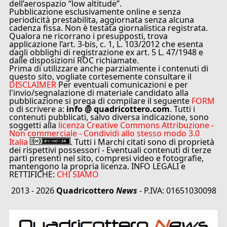
dell’aerospazio “low altitude”.
Pubblicazione esclusivamente online e senza
periodicità prestabilita, aggiornata senza alcuna
cadenza fissa. Non è testata giornalistica registrata.
Qualora ne ricorrano i presupposti, trova
applicazione l’art. 3-bis, c. 1, L. 103/2012 che esenta
dagli obblighi di registrazione ex art. 5 L. 47/1948 e
dalle disposizioni ROC richiamate.
Prima di utilizzare anche parzialmente i contenuti di
questo sito, vogliate cortesemente consultare il
DISCLAIMER
Per eventuali comunicazioni e per
l'invio/segnalazione di materiale candidato alla
pubblicazione si prega di compilare il seguente
FORM
o di scrivere a:
info @ quadricottero.com
. Tutti i
contenuti pubblicati, salvo diversa indicazione, sono
soggetti alla
licenza Creative Commons Attribuzione -
Non commerciale - Condividi allo stesso modo 3.0
Italia
. Tutti i Marchi citati sono di proprietà
dei rispettivi possessori - Eventuali contenuti di terze
parti presenti nel sito, compresi video e fotografie,
mantengono la propria licenza. INFO LEGALI e
RETTIFICHE:
CHI SIAMO
2013 - 2026
Quadricottero
News
- P.IVA: 01651030098