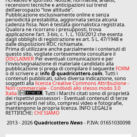
ricreativo e sportivo. Notizie, normativa, analisi,
recensioni tecniche e anticipazioni sui trend
dell’aerospazio “low altitude”.
Pubblicazione esclusivamente online e senza
periodicità prestabilita, aggiornata senza alcuna
cadenza fissa. Non è testata giornalistica registrata.
Qualora ne ricorrano i presupposti, trova
applicazione l’art. 3-bis, c. 1, L. 103/2012 che esenta
dagli obblighi di registrazione ex art. 5 L. 47/1948 e
dalle disposizioni ROC richiamate.
Prima di utilizzare anche parzialmente i contenuti di
questo sito, vogliate cortesemente consultare il
DISCLAIMER
Per eventuali comunicazioni e per
l'invio/segnalazione di materiale candidato alla
pubblicazione si prega di compilare il seguente
FORM
o di scrivere a:
info @ quadricottero.com
. Tutti i
contenuti pubblicati, salvo diversa indicazione, sono
soggetti alla
licenza Creative Commons Attribuzione -
Non commerciale - Condividi allo stesso modo 3.0
Italia
. Tutti i Marchi citati sono di proprietà
dei rispettivi possessori - Eventuali contenuti di terze
parti presenti nel sito, compresi video e fotografie,
mantengono la propria licenza. INFO LEGALI e
RETTIFICHE:
CHI SIAMO
2013 - 2026
Quadricottero
News
- P.IVA: 01651030098