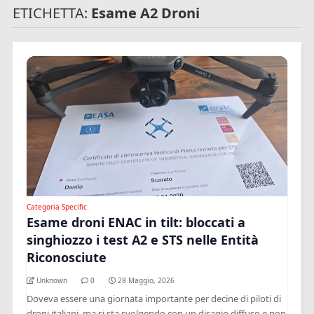
ETICHETTA:
Esame A2 Droni
Categoria Specific
Esame droni ENAC in tilt: bloccati a
singhiozzo i test A2 e STS nelle Entità
Riconosciute
Unknown
0
28 Maggio, 2026
Doveva essere una giornata importante per decine di piloti di
droni italiani, ma si sta svolgendo con un disagio diffuso e non