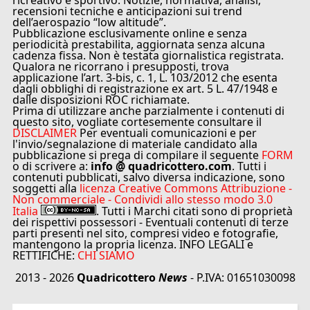
ricreativo e sportivo. Notizie, normativa, analisi,
recensioni tecniche e anticipazioni sui trend
dell’aerospazio “low altitude”.
Pubblicazione esclusivamente online e senza
periodicità prestabilita, aggiornata senza alcuna
cadenza fissa. Non è testata giornalistica registrata.
Qualora ne ricorrano i presupposti, trova
applicazione l’art. 3-bis, c. 1, L. 103/2012 che esenta
dagli obblighi di registrazione ex art. 5 L. 47/1948 e
dalle disposizioni ROC richiamate.
Prima di utilizzare anche parzialmente i contenuti di
questo sito, vogliate cortesemente consultare il
DISCLAIMER
Per eventuali comunicazioni e per
l'invio/segnalazione di materiale candidato alla
pubblicazione si prega di compilare il seguente
FORM
o di scrivere a:
info @ quadricottero.com
. Tutti i
contenuti pubblicati, salvo diversa indicazione, sono
soggetti alla
licenza Creative Commons Attribuzione -
Non commerciale - Condividi allo stesso modo 3.0
Italia
. Tutti i Marchi citati sono di proprietà
dei rispettivi possessori - Eventuali contenuti di terze
parti presenti nel sito, compresi video e fotografie,
mantengono la propria licenza. INFO LEGALI e
RETTIFICHE:
CHI SIAMO
2013 - 2026
Quadricottero
News
- P.IVA: 01651030098