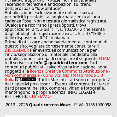
ricreativo e sportivo. Notizie, normativa, analisi,
recensioni tecniche e anticipazioni sui trend
dell’aerospazio “low altitude”.
Pubblicazione esclusivamente online e senza
periodicità prestabilita, aggiornata senza alcuna
cadenza fissa. Non è testata giornalistica registrata.
Qualora ne ricorrano i presupposti, trova
applicazione l’art. 3-bis, c. 1, L. 103/2012 che esenta
dagli obblighi di registrazione ex art. 5 L. 47/1948 e
dalle disposizioni ROC richiamate.
Prima di utilizzare anche parzialmente i contenuti di
questo sito, vogliate cortesemente consultare il
DISCLAIMER
Per eventuali comunicazioni e per
l'invio/segnalazione di materiale candidato alla
pubblicazione si prega di compilare il seguente
FORM
o di scrivere a:
info @ quadricottero.com
. Tutti i
contenuti pubblicati, salvo diversa indicazione, sono
soggetti alla
licenza Creative Commons Attribuzione -
Non commerciale - Condividi allo stesso modo 3.0
Italia
. Tutti i Marchi citati sono di proprietà
dei rispettivi possessori - Eventuali contenuti di terze
parti presenti nel sito, compresi video e fotografie,
mantengono la propria licenza. INFO LEGALI e
RETTIFICHE:
CHI SIAMO
2013 - 2026
Quadricottero
News
- P.IVA: 01651030098