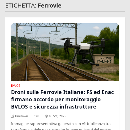
ETICHETTA:
Ferrovie
BVLOS
Droni sulle Ferrovie Italiane: FS ed Enac
firmano accordo per monitoraggio
BVLOS e sicurezza infrastrutture
Unknown
0
18 Set, 2025
Immagine rappresentativa generata con AIUn’alleanza tra
terraferma e cielo per custodire le vene pulsanti del nostro