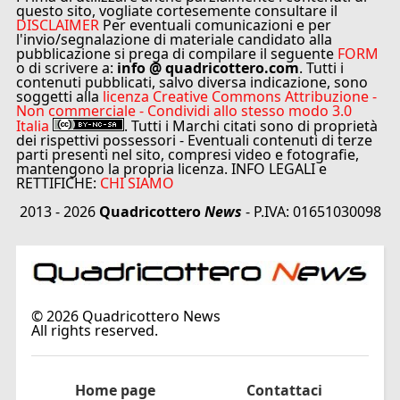
questo sito, vogliate cortesemente consultare il
DISCLAIMER
Per eventuali comunicazioni e per
l'invio/segnalazione di materiale candidato alla
pubblicazione si prega di compilare il seguente
FORM
o di scrivere a:
info @ quadricottero.com
. Tutti i
contenuti pubblicati, salvo diversa indicazione, sono
soggetti alla
licenza Creative Commons Attribuzione -
Non commerciale - Condividi allo stesso modo 3.0
Italia
. Tutti i Marchi citati sono di proprietà
dei rispettivi possessori - Eventuali contenuti di terze
parti presenti nel sito, compresi video e fotografie,
mantengono la propria licenza. INFO LEGALI e
RETTIFICHE:
CHI SIAMO
2013 - 2026
Quadricottero
News
- P.IVA: 01651030098
©
2026
Quadricottero News
All rights reserved.
Home page
Contattaci