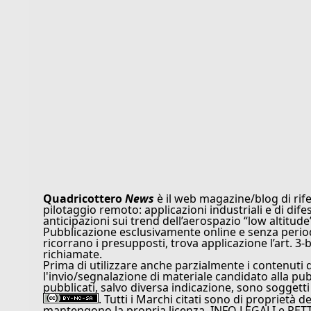
Quadricottero
News
è il web magazine/blog di rife
pilotaggio remoto: applicazioni industriali e di dife
anticipazioni sui trend dell’aerospazio “low altitude
Pubblicazione esclusivamente online e senza periodi
ricorrano i presupposti, trova applicazione l’art. 3-b
richiamate.
Prima di utilizzare anche parzialmente i contenuti 
l'invio/segnalazione di materiale candidato alla pu
pubblicati, salvo diversa indicazione, sono soggetti
. Tutti i Marchi citati sono di proprietà d
mantengono la propria licenza. INFO LEGALI e RET