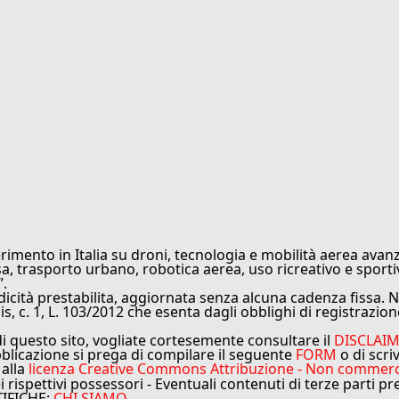
rimento in Italia su droni, tecnologia e mobilità aerea avanz
sa, trasporto urbano, robotica aerea, uso ricreativo e sporti
”.
cità prestabilita, aggiornata senza alcuna cadenza fissa. No
is, c. 1, L. 103/2012 che esenta dagli obblighi di registrazion
di questo sito, vogliate cortesemente consultare il
DISCLAI
bblicazione si prega di compilare il seguente
FORM
o di scri
 alla
licenza Creative Commons Attribuzione - Non commercial
ei rispettivi possessori - Eventuali contenuti di terze parti p
TIFICHE:
CHI SIAMO