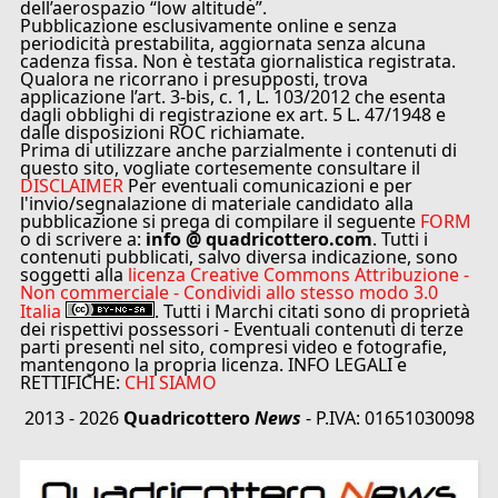
dell’aerospazio “low altitude”.
Pubblicazione esclusivamente online e senza
periodicità prestabilita, aggiornata senza alcuna
cadenza fissa. Non è testata giornalistica registrata.
Qualora ne ricorrano i presupposti, trova
applicazione l’art. 3-bis, c. 1, L. 103/2012 che esenta
dagli obblighi di registrazione ex art. 5 L. 47/1948 e
dalle disposizioni ROC richiamate.
Prima di utilizzare anche parzialmente i contenuti di
questo sito, vogliate cortesemente consultare il
DISCLAIMER
Per eventuali comunicazioni e per
l'invio/segnalazione di materiale candidato alla
pubblicazione si prega di compilare il seguente
FORM
o di scrivere a:
info @ quadricottero.com
. Tutti i
contenuti pubblicati, salvo diversa indicazione, sono
soggetti alla
licenza Creative Commons Attribuzione -
Non commerciale - Condividi allo stesso modo 3.0
Italia
. Tutti i Marchi citati sono di proprietà
dei rispettivi possessori - Eventuali contenuti di terze
parti presenti nel sito, compresi video e fotografie,
mantengono la propria licenza. INFO LEGALI e
RETTIFICHE:
CHI SIAMO
2013 - 2026
Quadricottero
News
- P.IVA: 01651030098