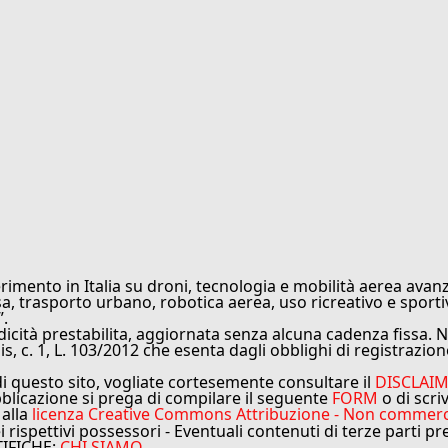
rimento in Italia su droni, tecnologia e mobilità aerea avanz
sa, trasporto urbano, robotica aerea, uso ricreativo e sporti
”.
cità prestabilita, aggiornata senza alcuna cadenza fissa. No
is, c. 1, L. 103/2012 che esenta dagli obblighi di registrazion
di questo sito, vogliate cortesemente consultare il
DISCLAI
bblicazione si prega di compilare il seguente
FORM
o di scri
 alla
licenza Creative Commons Attribuzione - Non commercial
ei rispettivi possessori - Eventuali contenuti di terze parti p
TIFICHE:
CHI SIAMO