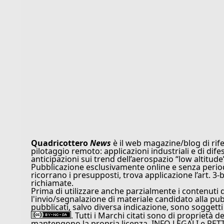
Quadricottero
News
è il web magazine/blog di rife
pilotaggio remoto: applicazioni industriali e di dife
anticipazioni sui trend dell’aerospazio “low altitude
Pubblicazione esclusivamente online e senza periodi
ricorrano i presupposti, trova applicazione l’art. 3-b
richiamate.
Prima di utilizzare anche parzialmente i contenuti 
l'invio/segnalazione di materiale candidato alla pu
pubblicati, salvo diversa indicazione, sono soggetti
. Tutti i Marchi citati sono di proprietà d
mantengono la propria licenza. INFO LEGALI e RET