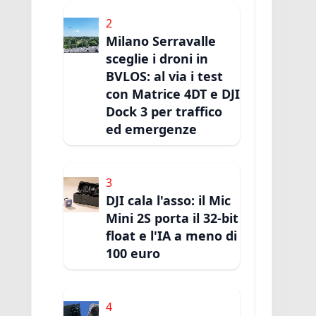
2
Milano Serravalle
sceglie i droni in
BVLOS: al via i test
con Matrice 4DT e DJI
Dock 3 per traffico
ed emergenze
3
DJI cala l'asso: il Mic
Mini 2S porta il 32-bit
float e l'IA a meno di
100 euro
4