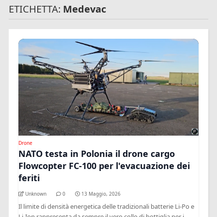
ETICHETTA:
Medevac
Drone
NATO testa in Polonia il drone cargo
Flowcopter FC-100 per l'evacuazione dei
feriti
Unknown
0
13 Maggio, 2026
Il limite di densità energetica delle tradizionali batterie Li-Po e
Li-Ion rappresenta da sempre il vero collo di bottiglia per i