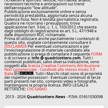
ricreativo e sportivo. Notizie, normativa, analisi,
recensioni tecniche e anticipazioni sui trend
dell’aerospazio “low altitude”.
Pubblicazione esclusivamente online e senza
periodicità prestabilita, aggiornata senza alcuna
cadenza fissa. Non è testata giornalistica registrata.
Qualora ne ricorrano i presupposti, trova
applicazione l’art. 3-bis, c. 1, L. 103/2012 che esenta
dagli obblighi di registrazione ex art. 5 L. 47/1948 e
dalle disposizioni ROC richiamate.
Prima di utilizzare anche parzialmente i contenuti di
questo sito, vogliate cortesemente consultare il
DISCLAIMER
Per eventuali comunicazioni e per
l'invio/segnalazione di materiale candidato alla
pubblicazione si prega di compilare il seguente
FORM
o di scrivere a:
info @ quadricottero.com
. Tutti i
contenuti pubblicati, salvo diversa indicazione, sono
soggetti alla
licenza Creative Commons Attribuzione -
Non commerciale - Condividi allo stesso modo 3.0
Italia
. Tutti i Marchi citati sono di proprietà
dei rispettivi possessori - Eventuali contenuti di terze
parti presenti nel sito, compresi video e fotografie,
mantengono la propria licenza. INFO LEGALI e
RETTIFICHE:
CHI SIAMO
2013 - 2026
Quadricottero
News
- P.IVA: 01651030098