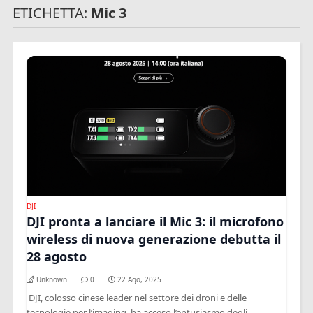
ETICHETTA:
Mic 3
DJI
DJI pronta a lanciare il Mic 3: il microfono
wireless di nuova generazione debutta il
28 agosto
Unknown
0
22 Ago, 2025
DJI, colosso cinese leader nel settore dei droni e delle
tecnologie per l’imaging, ha acceso l’entusiasmo degli