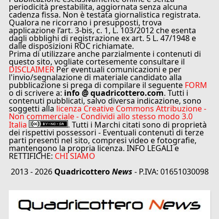
periodicità prestabilita, aggiornata senza alcuna
cadenza fissa. Non è testata giornalistica registrata.
Qualora ne ricorrano i presupposti, trova
applicazione l’art. 3-bis, c. 1, L. 103/2012 che esenta
dagli obblighi di registrazione ex art. 5 L. 47/1948 e
dalle disposizioni ROC richiamate.
Prima di utilizzare anche parzialmente i contenuti di
questo sito, vogliate cortesemente consultare il
DISCLAIMER
Per eventuali comunicazioni e per
l'invio/segnalazione di materiale candidato alla
pubblicazione si prega di compilare il seguente
FORM
o di scrivere a:
info @ quadricottero.com
. Tutti i
contenuti pubblicati, salvo diversa indicazione, sono
soggetti alla
licenza Creative Commons Attribuzione -
Non commerciale - Condividi allo stesso modo 3.0
Italia
. Tutti i Marchi citati sono di proprietà
dei rispettivi possessori - Eventuali contenuti di terze
parti presenti nel sito, compresi video e fotografie,
mantengono la propria licenza. INFO LEGALI e
RETTIFICHE:
CHI SIAMO
2013 - 2026
Quadricottero
News
- P.IVA: 01651030098