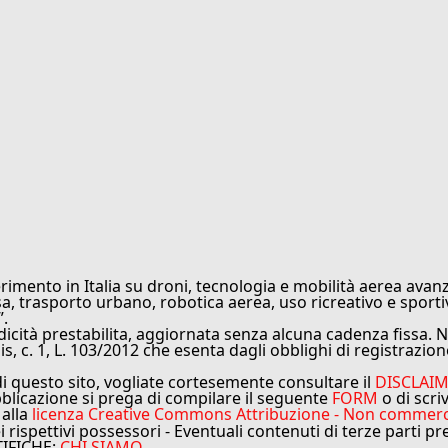
rimento in Italia su droni, tecnologia e mobilità aerea avanz
sa, trasporto urbano, robotica aerea, uso ricreativo e sporti
”.
cità prestabilita, aggiornata senza alcuna cadenza fissa. No
is, c. 1, L. 103/2012 che esenta dagli obblighi di registrazion
di questo sito, vogliate cortesemente consultare il
DISCLAI
bblicazione si prega di compilare il seguente
FORM
o di scri
 alla
licenza Creative Commons Attribuzione - Non commercial
ei rispettivi possessori - Eventuali contenuti di terze parti p
TIFICHE:
CHI SIAMO