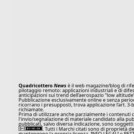
Quadricottero
News
è il web magazine/blog di rife
pilotaggio remoto: applicazioni industriali e di dife
anticipazioni sui trend dell’aerospazio “low altitude
Pubblicazione esclusivamente online e senza periodi
ricorrano i presupposti, trova applicazione l’art. 3-b
richiamate.
Prima di utilizzare anche parzialmente i contenuti 
l'invio/segnalazione di materiale candidato alla pu
pubblicati, salvo diversa indicazione, sono soggetti
. Tutti i Marchi citati sono di proprietà d
mantengono la propria licenza. INFO LEGALI e RET