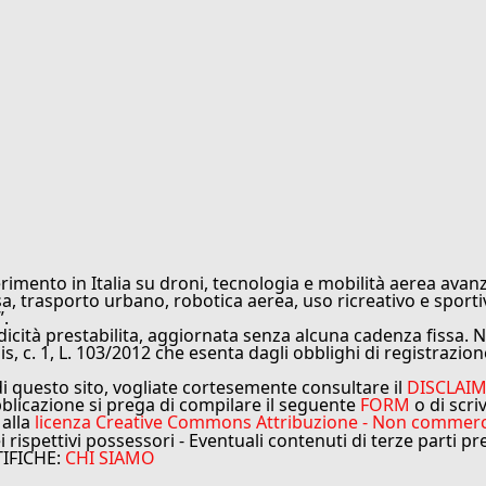
rimento in Italia su droni, tecnologia e mobilità aerea avanz
sa, trasporto urbano, robotica aerea, uso ricreativo e sporti
”.
cità prestabilita, aggiornata senza alcuna cadenza fissa. No
is, c. 1, L. 103/2012 che esenta dagli obblighi di registrazion
di questo sito, vogliate cortesemente consultare il
DISCLAI
bblicazione si prega di compilare il seguente
FORM
o di scri
 alla
licenza Creative Commons Attribuzione - Non commercial
ei rispettivi possessori - Eventuali contenuti di terze parti p
TIFICHE:
CHI SIAMO