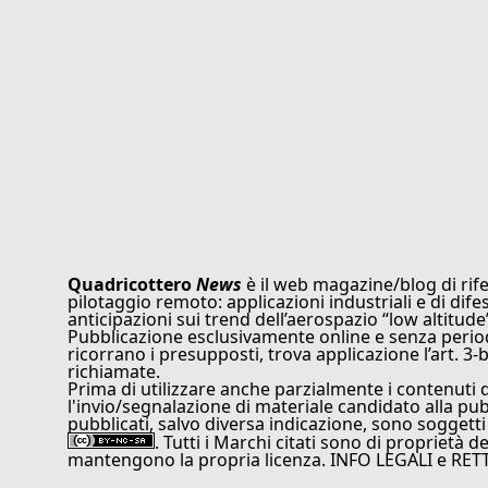
Quadricottero
News
è il web magazine/blog di rife
pilotaggio remoto: applicazioni industriali e di dife
anticipazioni sui trend dell’aerospazio “low altitude
Pubblicazione esclusivamente online e senza periodi
ricorrano i presupposti, trova applicazione l’art. 3-b
richiamate.
Prima di utilizzare anche parzialmente i contenuti 
l'invio/segnalazione di materiale candidato alla pu
pubblicati, salvo diversa indicazione, sono soggetti
. Tutti i Marchi citati sono di proprietà d
mantengono la propria licenza. INFO LEGALI e RET