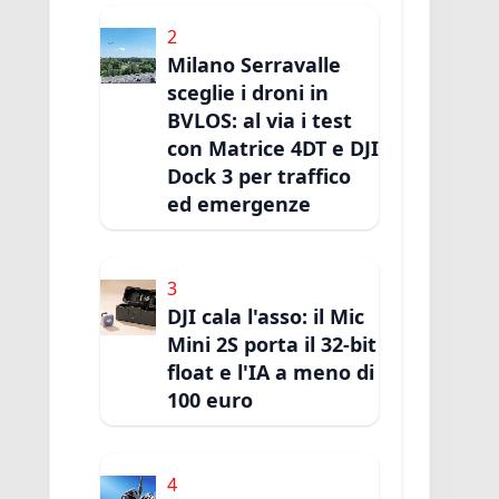
2
Milano Serravalle
sceglie i droni in
BVLOS: al via i test
con Matrice 4DT e DJI
Dock 3 per traffico
ed emergenze
3
DJI cala l'asso: il Mic
Mini 2S porta il 32-bit
float e l'IA a meno di
100 euro
4