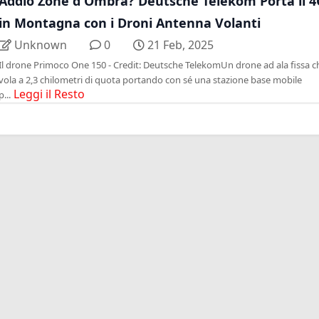
Addio Zone d'Ombra? Deutsche Telekom Porta il 4
in Montagna con i Droni Antenna Volanti
Unknown
0
21 Feb, 2025
Il drone Primoco One 150 - Credit: Deutsche TelekomUn drone ad ala fissa c
vola a 2,3 chilometri di quota portando con sé una stazione base mobile
Leggi il Resto
p...