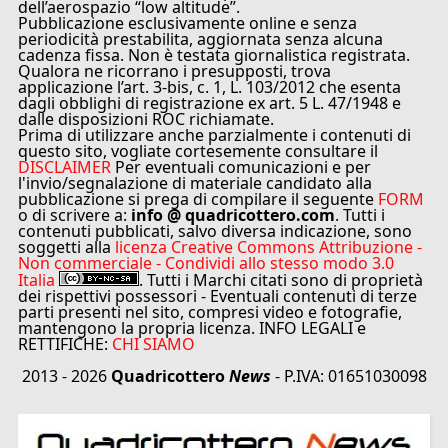
dell’aerospazio “low altitude”.
Pubblicazione esclusivamente online e senza
periodicità prestabilita, aggiornata senza alcuna
cadenza fissa. Non è testata giornalistica registrata.
Qualora ne ricorrano i presupposti, trova
applicazione l’art. 3-bis, c. 1, L. 103/2012 che esenta
dagli obblighi di registrazione ex art. 5 L. 47/1948 e
dalle disposizioni ROC richiamate.
Prima di utilizzare anche parzialmente i contenuti di
questo sito, vogliate cortesemente consultare il
DISCLAIMER
Per eventuali comunicazioni e per
l'invio/segnalazione di materiale candidato alla
pubblicazione si prega di compilare il seguente
FORM
o di scrivere a:
info @ quadricottero.com
. Tutti i
contenuti pubblicati, salvo diversa indicazione, sono
soggetti alla
licenza Creative Commons Attribuzione -
Non commerciale - Condividi allo stesso modo 3.0
Italia
. Tutti i Marchi citati sono di proprietà
dei rispettivi possessori - Eventuali contenuti di terze
parti presenti nel sito, compresi video e fotografie,
mantengono la propria licenza. INFO LEGALI e
RETTIFICHE:
CHI SIAMO
2013 - 2026
Quadricottero
News
- P.IVA: 01651030098